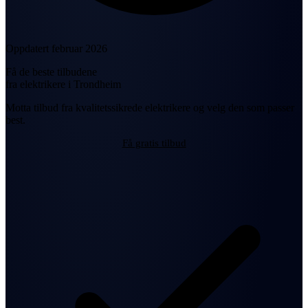
Oppdatert februar 2026
Få de beste tilbudene
fra elektrikere i Trondheim
Motta tilbud fra kvalitetssikrede elektrikere og velg den som passer
best.
Få gratis tilbud