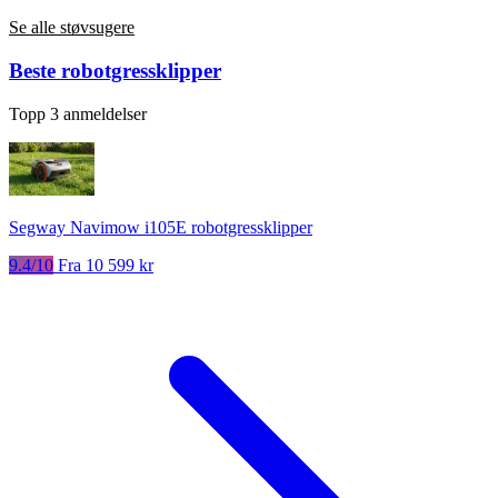
Se alle støvsugere
Beste robotgressklipper
Topp 3 anmeldelser
Segway Navimow i105E robotgressklipper
9.4/10
Fra 10 599 kr