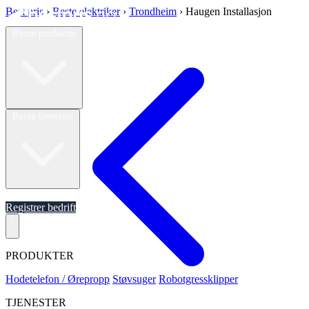
Best pris
›
Beste elektriker
›
Trondheim
›
Haugen Installasjon
Beste produkter
Beste tjenester
Om oss
Registrer bedrift
PRODUKTER
Hodetelefon / Ørepropp
Støvsuger
Robotgressklipper
TJENESTER