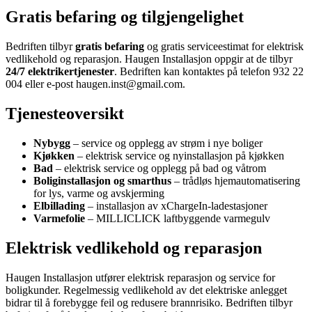
Gratis befaring og tilgjengelighet
Bedriften tilbyr
gratis befaring
og gratis serviceestimat for elektrisk
vedlikehold og reparasjon. Haugen Installasjon oppgir at de tilbyr
24/7 elektrikertjenester
. Bedriften kan kontaktes på telefon 932 22
004 eller e-post haugen.inst@gmail.com.
Tjenesteoversikt
Nybygg
– service og opplegg av strøm i nye boliger
Kjøkken
– elektrisk service og nyinstallasjon på kjøkken
Bad
– elektrisk service og opplegg på bad og våtrom
Boliginstallasjon og smarthus
– trådløs hjemautomatisering
for lys, varme og avskjerming
Elbillading
– installasjon av xChargeIn-ladestasjoner
Varmefolie
– MILLICLICK laftbyggende varmegulv
Elektrisk vedlikehold og reparasjon
Haugen Installasjon utfører elektrisk reparasjon og service for
boligkunder. Regelmessig vedlikehold av det elektriske anlegget
bidrar til å forebygge feil og redusere brannrisiko. Bedriften tilbyr