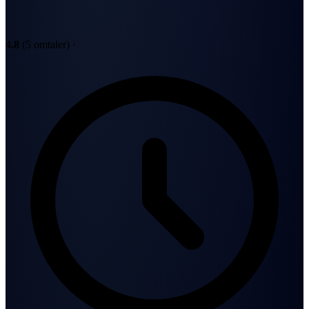
4.8
(5 omtaler)
·