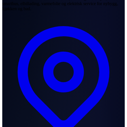
smarthus, elbillading, varmefolie og elektrisk service for nybygg,
kjøkken og bad.