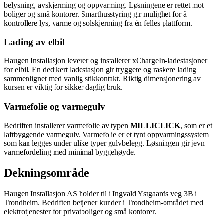
belysning, avskjerming og oppvarming. Løsningene er rettet mot
boliger og små kontorer. Smarthusstyring gir mulighet for å
kontrollere lys, varme og solskjerming fra én felles plattform.
Lading av elbil
Haugen Installasjon leverer og installerer xChargeIn-ladestasjoner
for elbil. En dedikert ladestasjon gir tryggere og raskere lading
sammenlignet med vanlig stikkontakt. Riktig dimensjonering av
kursen er viktig for sikker daglig bruk.
Varmefolie og varmegulv
Bedriften installerer varmefolie av typen
MILLICLICK
, som er et
laftbyggende varmegulv. Varmefolie er et tynt oppvarmingssystem
som kan legges under ulike typer gulvbelegg. Løsningen gir jevn
varmefordeling med minimal byggehøyde.
Dekningsområde
Haugen Installasjon AS holder til i Ingvald Ystgaards veg 3B i
Trondheim. Bedriften betjener kunder i Trondheim-området med
elektrotjenester for privatboliger og små kontorer.