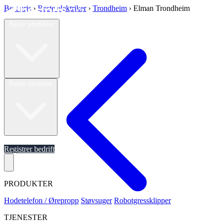
Best pris
›
Beste elektriker
›
Trondheim
›
Elman Trondheim
Beste produkter
Beste tjenester
Om oss
Registrer bedrift
PRODUKTER
Hodetelefon / Ørepropp
Støvsuger
Robotgressklipper
TJENESTER