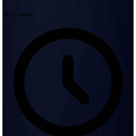
3.8
(13 omtaler)
·