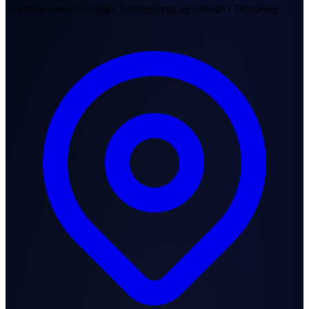
elektrotjenester til boliger, næringsbygg og industri i Trøndelag.