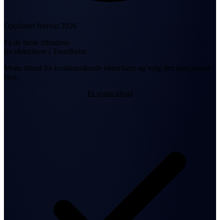
Oppdatert februar 2026
Få de beste tilbudene
fra elektrikere i Trondheim
Motta tilbud fra kvalitetssikrede elektrikere og velg den som passer
best.
Få gratis tilbud