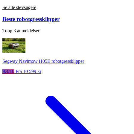
Se alle støvsugere
Beste robotgressklipper
Topp 3 anmeldelser
Segway Navimow i105E robotgressklipper
9.4/10
Fra 10 599 kr