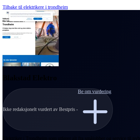
Tilbake til elektrikere i trondheim
Blakstad Elektro
Be om vurdering
Ikke redaksjonelt vurdert av Bestpris -
Elektriker i Trondheim som utfører alt fra småjobber og service til nyb