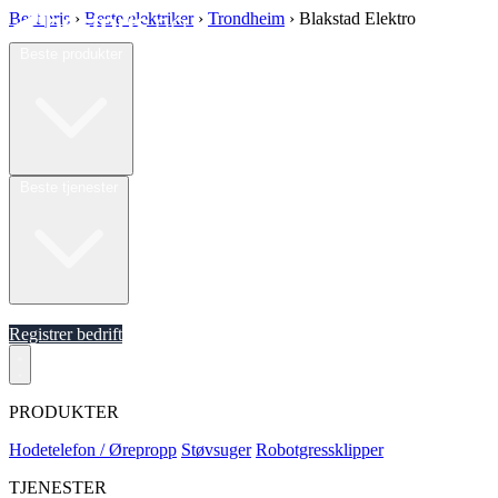
Best pris
›
Beste elektriker
›
Trondheim
›
Blakstad Elektro
Beste produkter
Beste tjenester
Om oss
Registrer bedrift
PRODUKTER
Hodetelefon / Ørepropp
Støvsuger
Robotgressklipper
TJENESTER