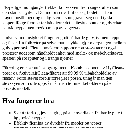
Ekspertgjennomganger trekker konsekvent frem sugekraften som
den største styrken. Det motoriserte TurboTeQ-hodet har fem
høydeinnstillinger og en børsterull som graver seg ned i tykke
tepper. Ifølge flere tester håndterer det kattestrø, smuler og dyrehår
på tykt teppe uten merkbart tap av sugeevne.
Universalmunnstykket fungerer godt på harde gulv, tynnere tepper
og fliser. En fotbryter på selve munnstykket gjør overgangen mellom
gulvtyper rask. Flere anmeldere rapporterer at støvsugeren også
presterer godt som håndholdt enhet med spalte- og møbelverktøyet,
spesielt på sofaputer og i trange hjørner.
Filtrering er et sentralt salgsargument. Kombinasjonen av HyClean-
poser og Active AirClean-filteret gir 99,99 % tilbakeholdelse av
finstøv. Fordi støvet forblir forseglet i posen, unngår man den
støvskyen som ofte oppstår når man tømmer beholderen på en
poseløs modell.
Hva fungerer bra
Svært sterk og jevn suging på alle overflater, fra harde gulv til
høypolede tepper
Effektiv fjerning av dyrehår fra møbler og tepper