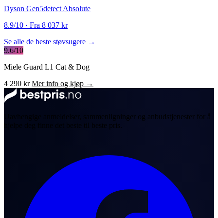
Dyson Gen5detect Absolute
8.9/10 · Fra 8 037 kr
Se alle de beste støvsugere →
9.6/10
Miele Guard L1 Cat & Dog
4 290 kr
Mer info og kjøp →
Uavhengige anmeldelser, sammenligninger og anbudstjenester for å
hjelpe deg finne det beste til beste pris.