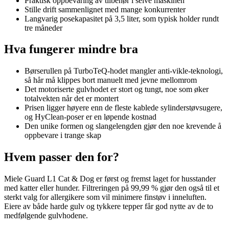
Praktisk oppbevaring av tilbehør i selve maskinen
Stille drift sammenlignet med mange konkurrenter
Langvarig posekapasitet på 3,5 liter, som typisk holder rundt
tre måneder
Hva fungerer mindre bra
Børserullen på TurboTeQ-hodet mangler anti-vikle-teknologi,
så hår må klippes bort manuelt med jevne mellomrom
Det motoriserte gulvhodet er stort og tungt, noe som øker
totalvekten når det er montert
Prisen ligger høyere enn de fleste kablede sylinderstøvsugere,
og HyClean-poser er en løpende kostnad
Den unike formen og slangelengden gjør den noe krevende å
oppbevare i trange skap
Hvem passer den for?
Miele Guard L1 Cat & Dog er først og fremst laget for husstander
med katter eller hunder. Filtreringen på 99,99 % gjør den også til et
sterkt valg for allergikere som vil minimere finstøv i inneluften.
Eiere av både harde gulv og tykkere tepper får god nytte av de to
medfølgende gulvhodene.