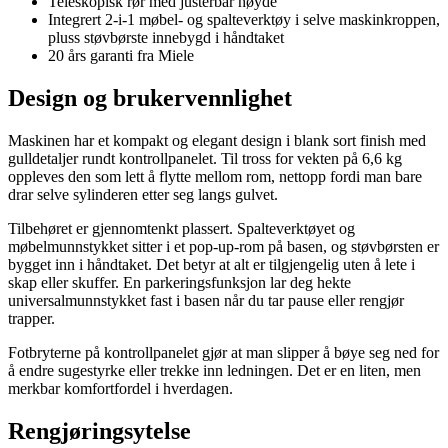
Teleskopisk rør med justerbar høyde
Integrert 2-i-1 møbel- og spalteverktøy i selve maskinkroppen,
pluss støvbørste innebygd i håndtaket
20 års garanti fra Miele
Design og brukervennlighet
Maskinen har et kompakt og elegant design i blank sort finish med
gulldetaljer rundt kontrollpanelet. Til tross for vekten på 6,6 kg
oppleves den som lett å flytte mellom rom, nettopp fordi man bare
drar selve sylinderen etter seg langs gulvet.
Tilbehøret er gjennomtenkt plassert. Spalteverktøyet og
møbelmunnstykket sitter i et pop-up-rom på basen, og støvbørsten er
bygget inn i håndtaket. Det betyr at alt er tilgjengelig uten å lete i
skap eller skuffer. En parkeringsfunksjon lar deg hekte
universalmunnstykket fast i basen når du tar pause eller rengjør
trapper.
Fotbryterne på kontrollpanelet gjør at man slipper å bøye seg ned for
å endre sugestyrke eller trekke inn ledningen. Det er en liten, men
merkbar komfortfordel i hverdagen.
Rengjøringsytelse