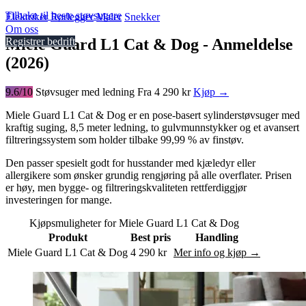
Tilbake til beste støvsugere
Elektriker
Rørlegger
Maler
Snekker
Om oss
Miele Guard L1 Cat & Dog - Anmeldelse
Registrer bedrift
(2026)
9.6/10
Støvsuger med ledning
Fra 4 290 kr
Kjøp →
Miele Guard L1 Cat & Dog er en pose-basert sylinderstøvsuger med
kraftig suging, 8,5 meter ledning, to gulvmunnstykker og et avansert
filtreringssystem som holder tilbake 99,99 % av finstøv.
Den passer spesielt godt for husstander med kjæledyr eller
allergikere som ønsker grundig rengjøring på alle overflater. Prisen
er høy, men bygge- og filtreringskvaliteten rettferdiggjør
investeringen for mange.
Kjøpsmuligheter for Miele Guard L1 Cat & Dog
Produkt
Best pris
Handling
Miele Guard L1 Cat & Dog
4 290 kr
Mer info og kjøp →