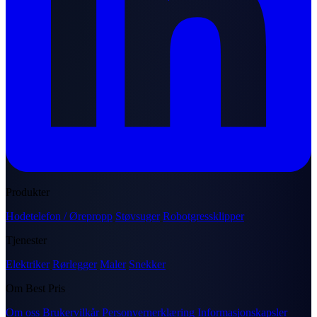
Produkter
Hodetelefon / Ørepropp
Støvsuger
Robotgressklipper
Tjenester
Elektriker
Rørlegger
Maler
Snekker
Om Best Pris
Om oss
Brukervilkår
Personvernerklæring
Informasjonskapsler