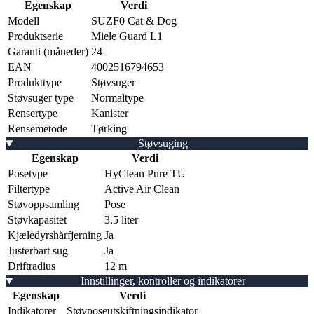
Egenskap
Verdi
Modell
SUZF0 Cat & Dog
Produktserie
Miele Guard L1
Garanti (måneder)
24
EAN
4002516794653
Produkttype
Støvsuger
Støvsuger type
Normaltype
Rensertype
Kanister
Rensemetode
Tørking
Støvsuging
Egenskap
Verdi
Posetype
HyClean Pure TU
Filtertype
Active Air Clean
Støvoppsamling
Pose
Støvkapasitet
3.5 liter
Kjæledyrshårfjerning
Ja
Justerbart sug
Ja
Driftradius
12 m
Innstillinger, kontroller og indikatorer
Egenskap
Verdi
Indikatorer
Støvposeutskiftningsindikator