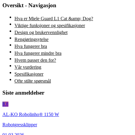
Oversikt - Navigasjon
Hva er Miele Guard L1 Cat &amp; Dog?
Viktige funksjoner og spesifikasjoner
Design og brukervennlighet
Rengjøringsytelse
Hva fungerer bra
Hva fungerer mindre bra
Hvem passer den for?
Vår vurdering
Spesifikasjoner
Ofte stilte spørsmål
Siste anmeldelser
8.8
AL-KO Robolinho® 1150 W
Robotgressklipper
01.03.2026