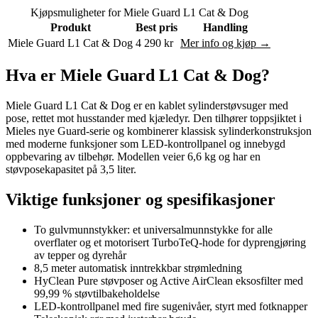
Kjøpsmuligheter for Miele Guard L1 Cat & Dog
Produkt
Best pris
Handling
Miele Guard L1 Cat & Dog
4 290 kr
Mer info og kjøp →
Hva er Miele Guard L1 Cat & Dog?
Miele Guard L1 Cat & Dog er en kablet sylinderstøvsuger med
pose, rettet mot husstander med kjæledyr. Den tilhører toppsjiktet i
Mieles nye Guard-serie og kombinerer klassisk sylinderkonstruksjon
med moderne funksjoner som LED-kontrollpanel og innebygd
oppbevaring av tilbehør. Modellen veier 6,6 kg og har en
støvposekapasitet på 3,5 liter.
Viktige funksjoner og spesifikasjoner
To gulvmunnstykker: et universalmunnstykke for alle
overflater og et motorisert TurboTeQ-hode for dyprengjøring
av tepper og dyrehår
8,5 meter automatisk inntrekkbar strømledning
HyClean Pure støvposer og Active AirClean eksosfilter med
99,99 % støvtilbakeholdelse
LED-kontrollpanel med fire sugenivåer, styrt med fotknapper