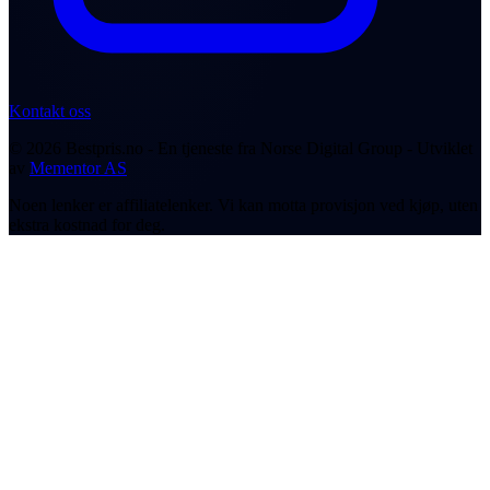
Kontakt oss
© 2026 Bestpris.no - En tjeneste fra Norse Digital Group - Utviklet
av
Mementor AS
Noen lenker er affiliatelenker. Vi kan motta provisjon ved kjøp, uten
ekstra kostnad for deg.