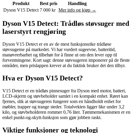
Produkt
Best pris
Handling
Dyson V15 Detect
7 000 kr
Mer info og kjøp →
Dyson V15 Detect: Trådløs støvsuger med
laserstyrt rengjøring
Dyson V15 Detect er en av de mest funksjonsrike trådløse
støvsugerne på markedet. Vi har vurdert sugeevne, batteritid,
manøvrerbarhet og tilbehør for å finne ut om den lever opp til
forventningene. Kort sagt: denne støvsugeren imponerer på de fleste
områder, men prislappen krever at du faktisk bruker det den tilbyr.
Hva er Dyson V15 Detect?
V15 Detect er en trådløs pinnesuger fra Dyson med motor, batteri,
LCD-skjerm og støvbeholder samlet i en kompakt enhet. Røret kan
fjernes, slik at støvsugeren fungerer som en håndholdt enhet for
møbler, trapper og trange steder. Totalvekten ligger like under 3,2
kilo, og støvbeholderen rommer 0,76 liter. Tømmemekanismen er en
enkel punkt-og-skytt-funksjon som gjør jobben raskt.
Viktige funksjoner og teknologi