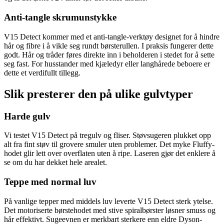
Anti-tangle skrumunstykke
V15 Detect kommer med et anti-tangle-verktøy designet for å hindre
hår og fibre i å vikle seg rundt børsterullen. I praksis fungerer dette
godt. Hår og tråder føres direkte inn i beholderen i stedet for å sette
seg fast. For husstander med kjæledyr eller langhårede beboere er
dette et verdifullt tillegg.
Slik presterer den på ulike gulvtyper
Harde gulv
Vi testet V15 Detect på tregulv og fliser. Støvsugeren plukket opp
alt fra fint støv til grovere smuler uten problemer. Det myke Fluffy-
hodet glir lett over overflaten uten å ripe. Laseren gjør det enklere å
se om du har dekket hele arealet.
Teppe med normal luv
På vanlige tepper med middels luv leverte V15 Detect sterk ytelse.
Det motoriserte børstehodet med stive spiralbørster løsner smuss og
hår effektivt. Sugeevnen er merkbart sterkere enn eldre Dyson-