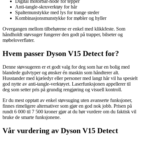
Digital motorbar-hode for tepper
Anti-tangle-skruverktøy for hår
Spaltemunstykke med lys for trange steder
Kombinasjonsmunstykke for møbler og hyller
Overgangen mellom tilbehørene er enkel med klikkfeste. Som
håndholdt støvsuger fungerer den godt på trapper, bilseter og
møbeloverflater.
Hvem passer Dyson V15 Detect for?
Denne støvsugeren er et godt valg for deg som har en bolig med
blandede gulvtyper og ønsker én maskin som håndterer alt.
Husstander med kjæledyr eller personer med langt hår vil ha spesielt
god nytte av anti-tangle-verktøyet. Laserfunksjonen appellerer til
deg som setter pris på grundig rengjøring og visuell kontroll.
Er du mest opptatt av enkel støvsuging uten avanserte funksjoner,
finnes rimeligere alternativer som gjør en god nok jobb. Prisen på
rundt 6 000 til 7 500 kroner gjør at du bør vurdere om du faktisk vil
bruke de smarte funksjonene.
Vår vurdering av Dyson V15 Detect