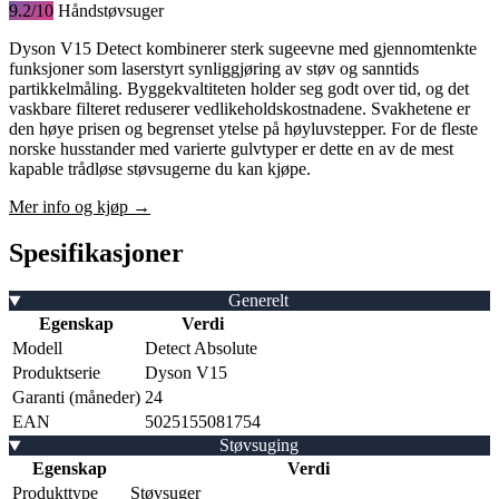
9.2/10
Håndstøvsuger
Dyson V15 Detect kombinerer sterk sugeevne med gjennomtenkte
funksjoner som laserstyrt synliggjøring av støv og sanntids
partikkelmåling. Byggekvaltiteten holder seg godt over tid, og det
vaskbare filteret reduserer vedlikeholdskostnadene. Svakhetene er
den høye prisen og begrenset ytelse på høyluvstepper. For de fleste
norske husstander med varierte gulvtyper er dette en av de mest
kapable trådløse støvsugerne du kan kjøpe.
Mer info og kjøp →
Spesifikasjoner
Generelt
Egenskap
Verdi
Modell
Detect Absolute
Produktserie
Dyson V15
Garanti (måneder)
24
EAN
5025155081754
Støvsuging
Egenskap
Verdi
Produkttype
Støvsuger