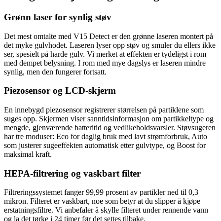
Grønn laser for synlig støv
Det mest omtalte med V15 Detect er den grønne laseren montert på
det myke gulvhodet. Laseren lyser opp støv og smuler du ellers ikke
ser, spesielt på harde gulv. Vi merket at effekten er tydeligst i rom
med dempet belysning. I rom med mye dagslys er laseren mindre
synlig, men den fungerer fortsatt.
Piezosensor og LCD-skjerm
En innebygd piezosensor registrerer størrelsen på partiklene som
suges opp. Skjermen viser sanntidsinformasjon om partikkeltype og
mengde, gjenværende batteritid og vedlikeholdsvarsler. Støvsugeren
har tre moduser: Eco for daglig bruk med lavt strømforbruk, Auto
som justerer sugeeffekten automatisk etter gulvtype, og Boost for
maksimal kraft.
HEPA-filtrering og vaskbart filter
Filtreringssystemet fanger 99,99 prosent av partikler ned til 0,3
mikron. Filteret er vaskbart, noe som betyr at du slipper å kjøpe
erstatningsfiltre. Vi anbefaler å skylle filteret under rennende vann
og la det tørke i 24 timer før det settes tilbake.