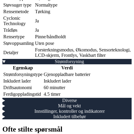
Støvsuger type
Normaltype
Rensemetode
Tørking
Cyclonic
Ja
Technology
Trådløs
Ja
Rensertype
Pinne/håndholdt
Støvoppsamling
Uten pose
Forsterkningsmodus, Økomodus, Sensorteknologi,
Detaljer
LCD-skjerm, Frontlys, Vaskbart filter
Strømforsyning
Egenskap
Verdi
Strømforsyningstype
Gjenoppladbare batterier
Inkludert lader
Inkludert lader
Driftsautonomi
60 minutter
Ferdigoppladingstid
4.5 timer
Diverse
Mål og vekt
Innstillinger, kontroller og indikatorer
Inkludert tilbehør
Ofte stilte spørsmål