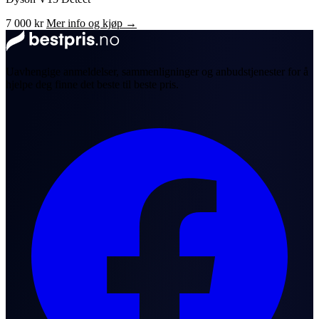
7 000 kr
Mer info og kjøp →
Uavhengige anmeldelser, sammenligninger og anbudstjenester for å
hjelpe deg finne det beste til beste pris.