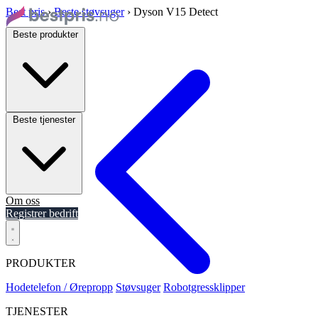
Best pris
›
Beste støvsuger
›
Dyson V15 Detect
Beste produkter
Beste tjenester
Om oss
Registrer bedrift
PRODUKTER
Hodetelefon / Ørepropp
Støvsuger
Robotgressklipper
TJENESTER