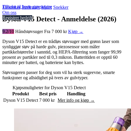
Tilbake til beste støvsugere
Elektriker
Rørlegger
Maler
Snekker
Om oss
Dyson V15 Detect - Anmeldelse (2026)
Registrer bedrift
9.2/10
Håndstøvsuger
Fra 7 000 kr
Kjøp →
Dyson V15 Detect er en trådløs støvsuger med grønn laser som
synliggjør støv på harde gulv, piezosensor som måler
partikkelstørrelse i sanntid, og HEPA-filtrering som fanger 99,99
prosent av partikler ned til 0,3 mikron. Batteritiden er opptil 60
minutter per batteri, og batteriene kan byttes.
Støvsugeren passer for deg som vil ha sterk sugeevne, smarte
funksjoner og allsidighet på tvers av gulvtyper.
Kjøpsmuligheter for Dyson V15 Detect
Produkt
Best pris
Handling
Dyson V15 Detect
7 000 kr
Mer info og kjøp →