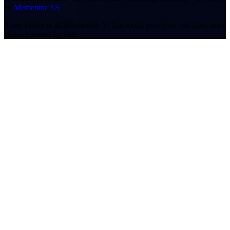
av
Mementor AS
Noen lenker er affiliatelenker. Vi kan motta provisjon ved kjøp, uten
ekstra kostnad for deg.