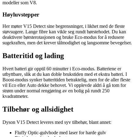
modeller som V8.
Høyluvstepper
Her møter V15 Detect sine begrensninger, i likhet med de fleste
støvsugere. Lange fibre kan vikle seg rundt børstehodet. Du kan
deaktivere børsterotasjonen og bruke Eco-modus for å redusere
sugekraften, men det krever tålmodighet og langsomme bevegelser.
Batteritid og lading
Hvert batteri gir opptil 60 minutter i Eco-modus. Batteriene er
utbyttbare, slik at du kan doble brukstiden med et ekstra batteri. I
Boost-modus synker batteritiden betraktelig, men for de aller fleste
vil Eco eller Auto dekke behovet. Vi opplevde aldri å gå tom for
strøm under normal rengjøring av en bolig på rundt 250
kvadratmeter.
Tilbehør og allsidighet
Dyson V15 Detect leveres med syv tilbehør, blant annet:
Fluffy Optic-gulvhode med laser for harde gulv