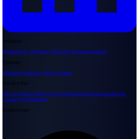
Produkter
Hodetelefon / Ørepropp
Støvsuger
Robotgressklipper
Tjenester
Elektriker
Rørlegger
Maler
Snekker
Om Best Pris
Om oss
Brukervilkår
Personvernerklæring
Informasjonskapsler
(cookies)
Nettstedskart
Kundeservice