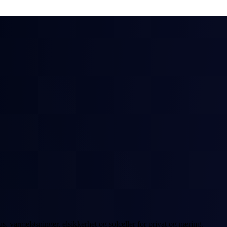
s, varmeløsninger, elsikkerhet og solceller for privat og næring.