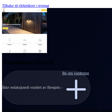
Tilbake til elektrikere i tromsø
Tromsdalen Elektro
Be om vurdering
Ikke redaksjonelt vurdert av Bestpris -
Elektriker i Tromsø med tjenester innen belysning, elbillading, smarthu