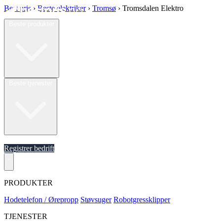
Best pris
›
Beste elektriker
›
Tromsø
›
Tromsdalen Elektro
Beste produkter
Beste tjenester
Om oss
Registrer bedrift
PRODUKTER
Hodetelefon / Ørepropp
Støvsuger
Robotgressklipper
TJENESTER