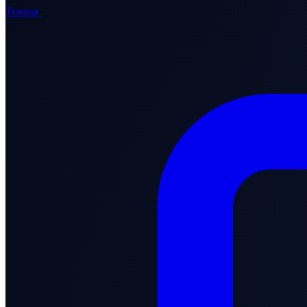
Tromsø
·