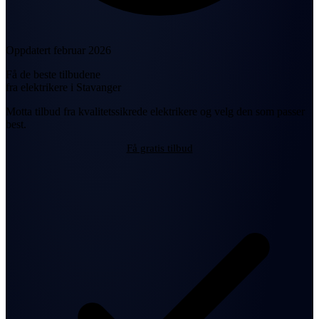
Oppdatert februar 2026
Få de beste tilbudene
fra elektrikere i Stavanger
Motta tilbud fra kvalitetssikrede elektrikere og velg den som passer
best.
Få gratis tilbud