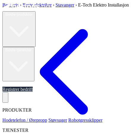
Best pris
›
Beste elektriker
›
Stavanger
›
E-Tech Elektro Installasjon
Beste produkter
Beste tjenester
Om oss
Registrer bedrift
PRODUKTER
Hodetelefon / Ørepropp
Støvsuger
Robotgressklipper
TJENESTER