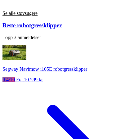
Se alle støvsugere
Beste robotgressklipper
Topp 3 anmeldelser
Segway Navimow i105E robotgressklipper
9.4/10
Fra 10 599 kr