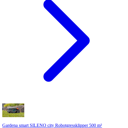
Gardena smart SILENO city Robotgressklipper 500 m²