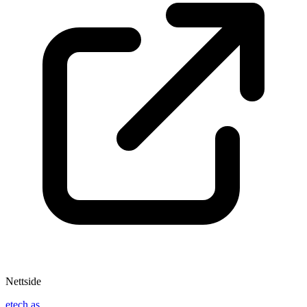
Nettside
etech.as