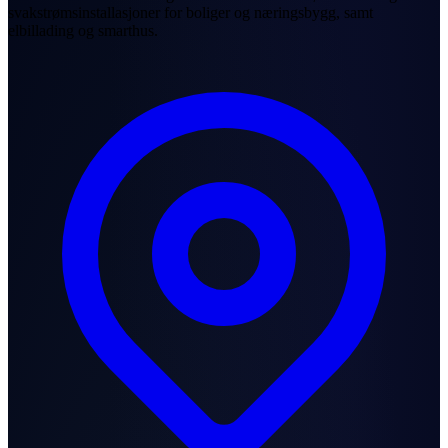
svakstrømsinstallasjoner for boliger og næringsbygg, samt
elbillading og smarthus.