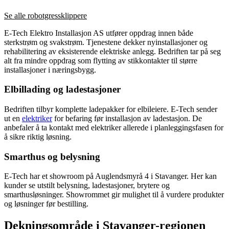
Se alle robotgressklippere
E-Tech Elektro Installasjon AS utfører oppdrag innen både
sterkstrøm og svakstrøm. Tjenestene dekker nyinstallasjoner og
rehabilitering av eksisterende elektriske anlegg. Bedriften tar på seg
alt fra mindre oppdrag som flytting av stikkontakter til større
installasjoner i næringsbygg.
Elbillading og ladestasjoner
Bedriften tilbyr komplette ladepakker for elbileiere. E-Tech sender
ut en
elektriker
for befaring før installasjon av ladestasjon. De
anbefaler å ta kontakt med elektriker allerede i planleggingsfasen for
å sikre riktig løsning.
Smarthus og belysning
E-Tech har et showroom på Auglendsmyrå 4 i Stavanger. Her kan
kunder se utstilt belysning, ladestasjoner, brytere og
smarthusløsninger. Showrommet gir mulighet til å vurdere produkter
og løsninger før bestilling.
Dekningsområde i Stavanger-regionen