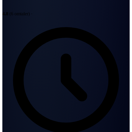
4.8
(6 omtaler)
·