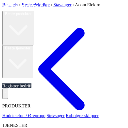
Best pris
›
Beste elektriker
›
Stavanger
›
Acom Elektro
Beste produkter
Beste tjenester
Om oss
Registrer bedrift
PRODUKTER
Hodetelefon / Ørepropp
Støvsuger
Robotgressklipper
TJENESTER