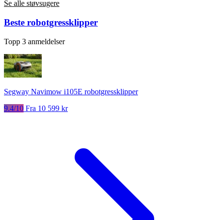
Se alle støvsugere
Beste robotgressklipper
Topp 3 anmeldelser
Segway Navimow i105E robotgressklipper
9.4/10
Fra 10 599 kr