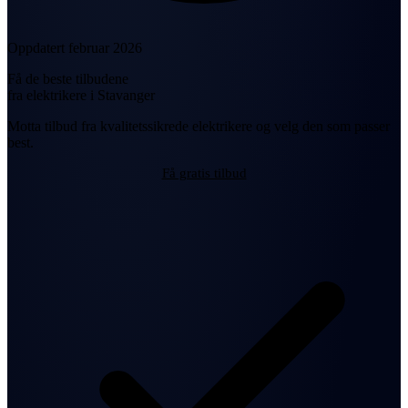
Oppdatert februar 2026
Få de beste tilbudene
fra elektrikere i Stavanger
Motta tilbud fra kvalitetssikrede elektrikere og velg den som passer
best.
Få gratis tilbud