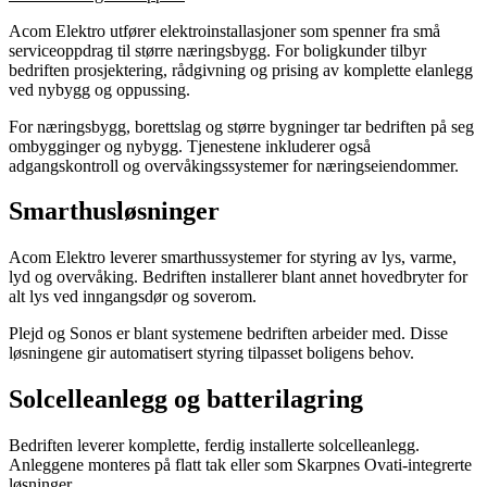
Acom Elektro utfører elektroinstallasjoner som spenner fra små
serviceoppdrag til større næringsbygg. For boligkunder tilbyr
bedriften prosjektering, rådgivning og prising av komplette elanlegg
ved nybygg og oppussing.
For næringsbygg, borettslag og større bygninger tar bedriften på seg
ombygginger og nybygg. Tjenestene inkluderer også
adgangskontroll og overvåkingssystemer for næringseiendommer.
Smarthusløsninger
Acom Elektro leverer smarthussystemer for styring av lys, varme,
lyd og overvåking. Bedriften installerer blant annet hovedbryter for
alt lys ved inngangsdør og soverom.
Plejd og Sonos er blant systemene bedriften arbeider med. Disse
løsningene gir automatisert styring tilpasset boligens behov.
Solcelleanlegg og batterilagring
Bedriften leverer komplette, ferdig installerte solcelleanlegg.
Anleggene monteres på flatt tak eller som Skarpnes Ovati-integrerte
løsninger.