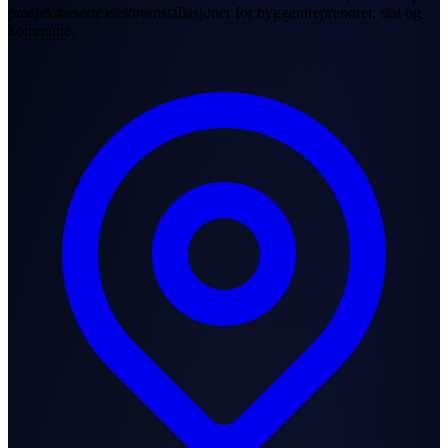
prosjektbaserte elektroinstallasjoner for byggentreprenører, stat og
kommune.