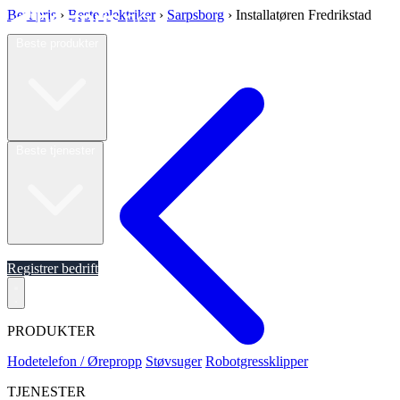
Best pris
›
Beste elektriker
›
Sarpsborg
›
Installatøren Fredrikstad
Beste produkter
Beste tjenester
Om oss
Registrer bedrift
PRODUKTER
Hodetelefon / Ørepropp
Støvsuger
Robotgressklipper
TJENESTER