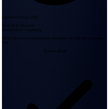
Oppdatert februar 2026
Få de beste tilbudene
fra elektrikere i Sarpsborg
Motta tilbud fra kvalitetssikrede elektrikere og velg den som passer
best.
Få gratis tilbud