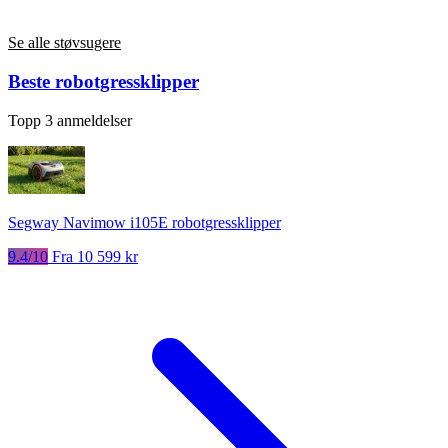
Se alle støvsugere
Beste robotgressklipper
Topp 3 anmeldelser
Segway Navimow i105E robotgressklipper
9.4/10
Fra 10 599 kr