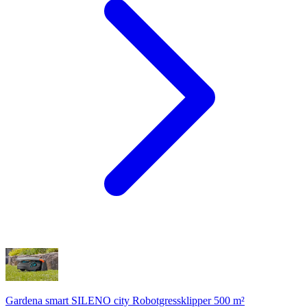
Gardena smart SILENO city Robotgressklipper 500 m²