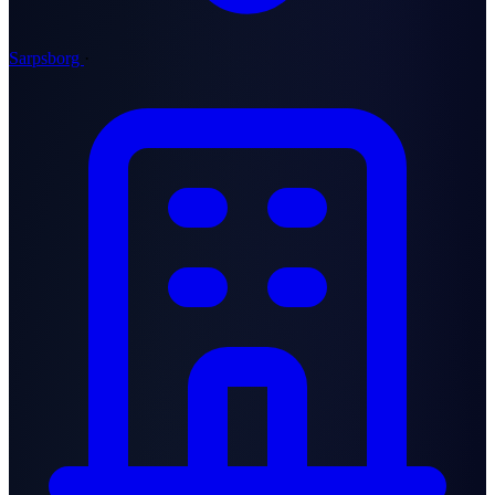
Sarpsborg
·