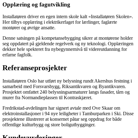
Opplæring og fagutvikling
Installatøren driver en egen intern skole kalt «Installatøren Skolen».
Her tilbys opplæring i elektrikerfaget for lærlinger, faglærte
montører og øvrige ansatte.
Denne satsingen på kompetansebygging sikrer at montørene holder
seg oppdatert på gjeldende regelverk og ny teknologi. Opplæringen
dekker hele spekteret fra nybegynnernivå til videreutdanning for
erfarne fagfolk.
Referanseprosjekter
Installatøren Oslo har utført ny belysning rundt Akershus festning i
samarbeid med Forsvarsbygg, Riksantikvaren og Byantikvaren.
Prosjektet omfattet 240 belysningsarmaturer langs fasader, tårn og
murer fra Normandieplassen til Kontraskjæret.
Fredrikstad-avdelingen har signert avtale med Ove Skaar om
elektroinstallasjoner i 94 nye leiligheter i Tamburparken i Ski. Disse
prosjektene illustrerer at konsernet påtar seg oppdrag for både
offentlige kulturbygg og store boligutbygginger.
Kundevurderinger