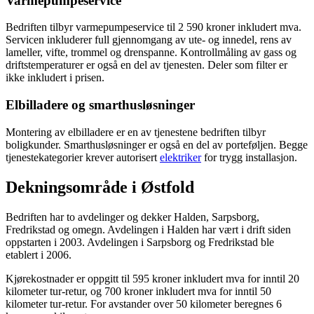
Varmepumpeservice
Bedriften tilbyr varmepumpeservice til 2 590 kroner inkludert mva.
Servicen inkluderer full gjennomgang av ute- og innedel, rens av
lameller, vifte, trommel og drenspanne. Kontrollmåling av gass og
driftstemperaturer er også en del av tjenesten. Deler som filter er
ikke inkludert i prisen.
Elbilladere og smarthusløsninger
Montering av elbilladere er en av tjenestene bedriften tilbyr
boligkunder. Smarthusløsninger er også en del av porteføljen. Begge
tjenestekategorier krever autorisert
elektriker
for trygg installasjon.
Dekningsområde i Østfold
Bedriften har to avdelinger og dekker Halden, Sarpsborg,
Fredrikstad og omegn. Avdelingen i Halden har vært i drift siden
oppstarten i 2003. Avdelingen i Sarpsborg og Fredrikstad ble
etablert i 2006.
Kjørekostnader er oppgitt til 595 kroner inkludert mva for inntil 20
kilometer tur-retur, og 700 kroner inkludert mva for inntil 50
kilometer tur-retur. For avstander over 50 kilometer beregnes 6