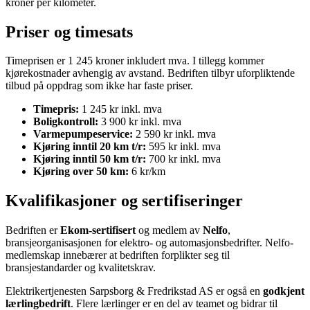
kroner per kilometer.
Priser og timesats
Timeprisen er 1 245 kroner inkludert mva. I tillegg kommer
kjørekostnader avhengig av avstand. Bedriften tilbyr uforpliktende
tilbud på oppdrag som ikke har faste priser.
Timepris:
1 245 kr inkl. mva
Boligkontroll:
3 900 kr inkl. mva
Varmepumpeservice:
2 590 kr inkl. mva
Kjøring inntil 20 km t/r:
595 kr inkl. mva
Kjøring inntil 50 km t/r:
700 kr inkl. mva
Kjøring over 50 km:
6 kr/km
Kvalifikasjoner og sertifiseringer
Bedriften er
Ekom-sertifisert
og medlem av
Nelfo
,
bransjeorganisasjonen for elektro- og automasjonsbedrifter. Nelfo-
medlemskap innebærer at bedriften forplikter seg til
bransjestandarder og kvalitetskrav.
Elektrikertjenesten Sarpsborg & Fredrikstad AS er også en
godkjent
lærlingbedrift
. Flere lærlinger er en del av teamet og bidrar til