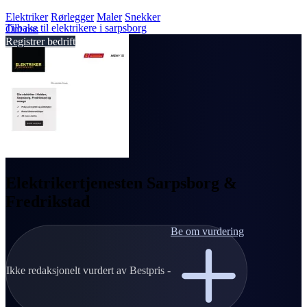
Elektriker
Rørlegger
Maler
Snekker
Tilbake til elektrikere i sarpsborg
Om oss
Registrer bedrift
Elektrikertjenesten Sarpsborg &
Fredrikstad
Be om vurdering
Ikke redaksjonelt vurdert av Bestpris -