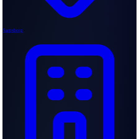
Sarpsborg
·