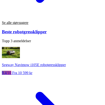
Se alle støvsugere
Beste robotgressklipper
Topp 3 anmeldelser
Segway Navimow i105E robotgressklipper
9.4/10
Fra 10 599 kr