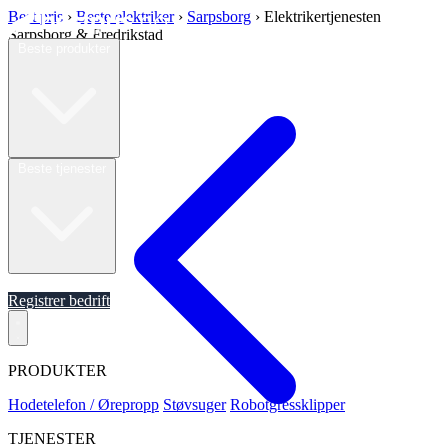
Best pris
›
Beste elektriker
›
Sarpsborg
›
Elektrikertjenesten
Sarpsborg & Fredrikstad
Beste produkter
Beste tjenester
Om oss
Registrer bedrift
PRODUKTER
Hodetelefon / Ørepropp
Støvsuger
Robotgressklipper
TJENESTER