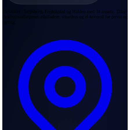
Elektriker i Sarpsborg, Fredrikstad og Halden med 34 ansatte. Tilbyr
elektroinstallasjoner, elbilladere, smarthus og el-kontroll for privat og
næring.