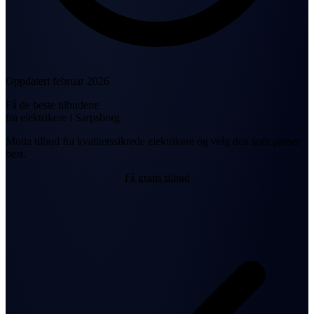
Oppdatert februar 2026
Få de beste tilbudene
fra elektrikere i Sarpsborg
Motta tilbud fra kvalitetssikrede elektrikere og velg den som passer
best.
Få gratis tilbud