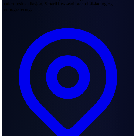
baderomsinstallasjon, SmartHus-løsninger, elbil-lading og
termografering.