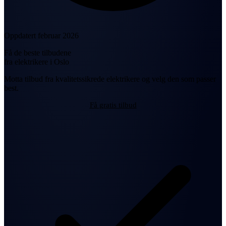
Oppdatert februar 2026
Få de beste tilbudene
fra elektrikere i Oslo
Motta tilbud fra kvalitetssikrede elektrikere og velg den som passer
best.
Få gratis tilbud