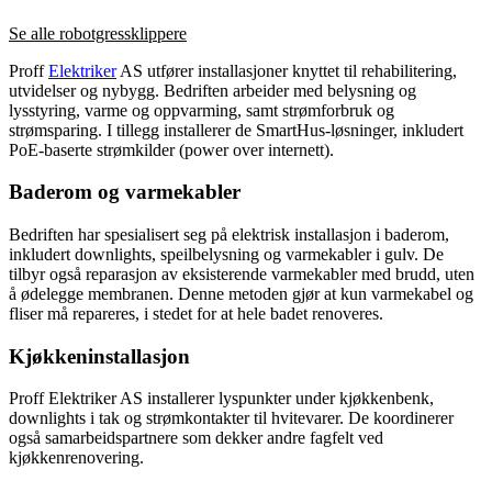
Se alle robotgressklippere
Proff
Elektriker
AS utfører installasjoner knyttet til rehabilitering,
utvidelser og nybygg. Bedriften arbeider med belysning og
lysstyring, varme og oppvarming, samt strømforbruk og
strømsparing. I tillegg installerer de SmartHus-løsninger, inkludert
PoE-baserte strømkilder (power over internett).
Baderom og varmekabler
Bedriften har spesialisert seg på elektrisk installasjon i baderom,
inkludert downlights, speilbelysning og varmekabler i gulv. De
tilbyr også reparasjon av eksisterende varmekabler med brudd, uten
å ødelegge membranen. Denne metoden gjør at kun varmekabel og
fliser må repareres, i stedet for at hele badet renoveres.
Kjøkkeninstallasjon
Proff Elektriker AS installerer lyspunkter under kjøkkenbenk,
downlights i tak og strømkontakter til hvitevarer. De koordinerer
også samarbeidspartnere som dekker andre fagfelt ved
kjøkkenrenovering.