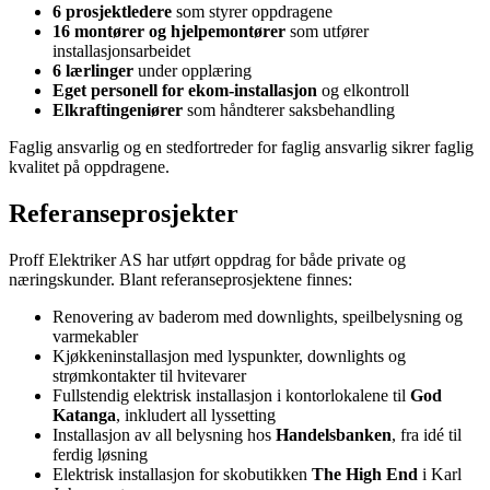
6 prosjektledere
som styrer oppdragene
16 montører og hjelpemontører
som utfører
installasjonsarbeidet
6 lærlinger
under opplæring
Eget personell for ekom-installasjon
og elkontroll
Elkraftingeniører
som håndterer saksbehandling
Faglig ansvarlig og en stedfortreder for faglig ansvarlig sikrer faglig
kvalitet på oppdragene.
Referanseprosjekter
Proff Elektriker AS har utført oppdrag for både private og
næringskunder. Blant referanseprosjektene finnes:
Renovering av baderom med downlights, speilbelysning og
varmekabler
Kjøkkeninstallasjon med lyspunkter, downlights og
strømkontakter til hvitevarer
Fullstendig elektrisk installasjon i kontorlokalene til
God
Katanga
, inkludert all lyssetting
Installasjon av all belysning hos
Handelsbanken
, fra idé til
ferdig løsning
Elektrisk installasjon for skobutikken
The High End
i Karl