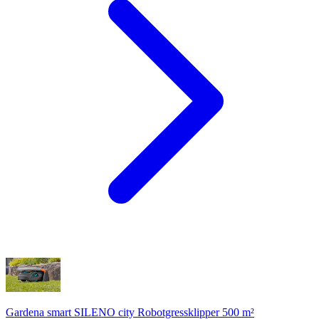
Gardena smart SILENO city Robotgressklipper 500 m²