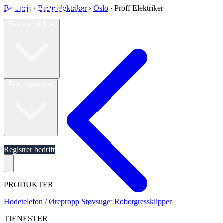
Best pris
›
Beste elektriker
›
Oslo
›
Proff Elektriker
Beste produkter
Beste tjenester
Om oss
Registrer bedrift
PRODUKTER
Hodetelefon / Ørepropp
Støvsuger
Robotgressklipper
TJENESTER