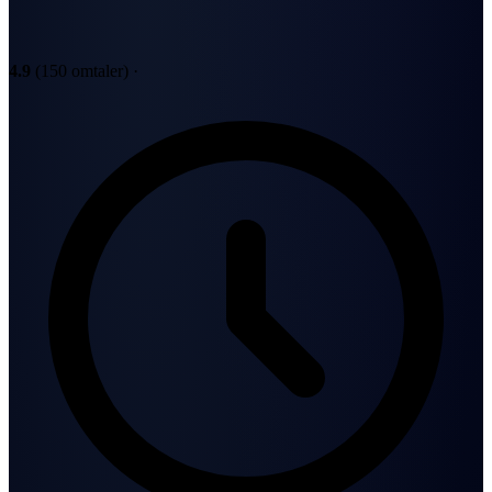
4.9
(150 omtaler)
·