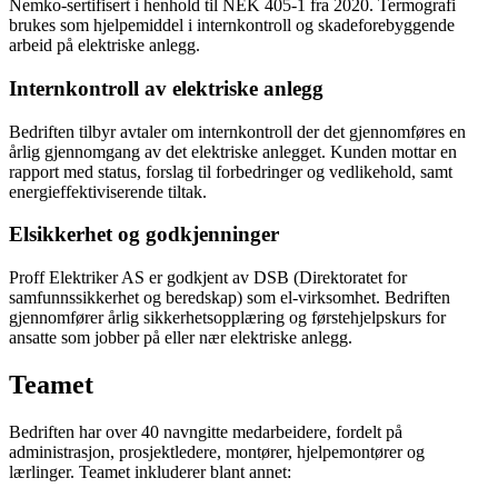
Nemko-sertifisert i henhold til NEK 405-1 fra 2020. Termografi
brukes som hjelpemiddel i internkontroll og skadeforebyggende
arbeid på elektriske anlegg.
Internkontroll av elektriske anlegg
Bedriften tilbyr avtaler om internkontroll der det gjennomføres en
årlig gjennomgang av det elektriske anlegget. Kunden mottar en
rapport med status, forslag til forbedringer og vedlikehold, samt
energieffektiviserende tiltak.
Elsikkerhet og godkjenninger
Proff Elektriker AS er godkjent av DSB (Direktoratet for
samfunnssikkerhet og beredskap) som el-virksomhet. Bedriften
gjennomfører årlig sikkerhetsopplæring og førstehjelpskurs for
ansatte som jobber på eller nær elektriske anlegg.
Teamet
Bedriften har over 40 navngitte medarbeidere, fordelt på
administrasjon, prosjektledere, montører, hjelpemontører og
lærlinger. Teamet inkluderer blant annet: