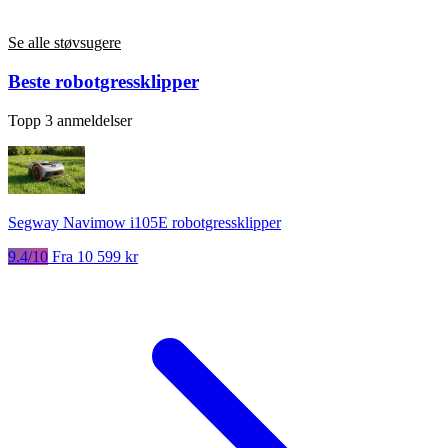
Se alle støvsugere
Beste robotgressklipper
Topp 3 anmeldelser
Segway Navimow i105E robotgressklipper
9.4/10
Fra 10 599 kr