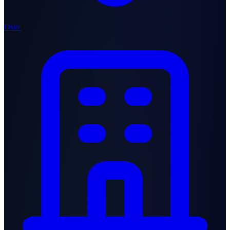
Oslo
·