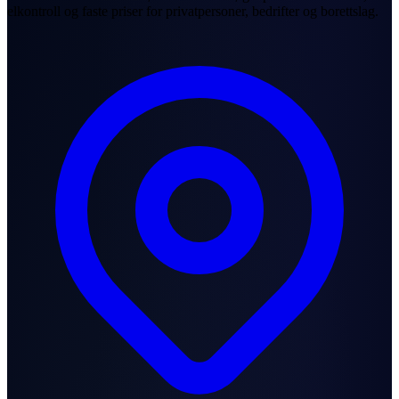
elkontroll og faste priser for privatpersoner, bedrifter og borettslag.