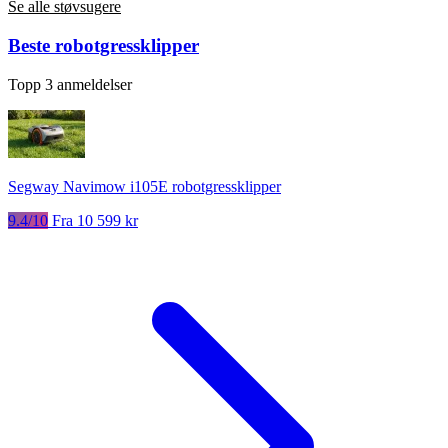
Se alle støvsugere
Beste robotgressklipper
Topp 3 anmeldelser
Segway Navimow i105E robotgressklipper
9.4/10
Fra 10 599 kr