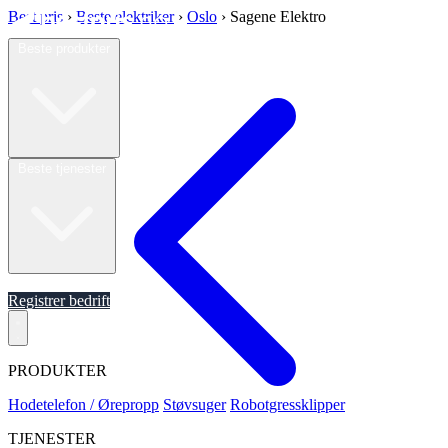
Best pris
›
Beste elektriker
›
Oslo
›
Sagene Elektro
Beste produkter
Beste tjenester
Om oss
Registrer bedrift
PRODUKTER
Hodetelefon / Ørepropp
Støvsuger
Robotgressklipper
TJENESTER