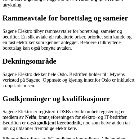
utrykning.
Rammeavtale for borettslag og sameier
Sagene Elektro tilbyr rammeavtaler for borettslag, sameier og
bedrifter. En slik avtale gir rabatterte priser, prioritet som kunde og
en fast elektriker som kjenner anlegget. Beboere i tilknyttede
borettslag kan også benytte avtalen.
Dekningsområde
Sagene Elektro dekker hele Oslo. Bedriften holder til i Myrens
verksted på Sagene. Oppmøte og kjøring innenfor Oslo er inkludert
i oppstartsprisen.
Godkjenninger og kvalifikasjoner
Sagene Elektro er registrert i DSBs elvirksomhetsregister og er
medlem av
Nelfo
, bransjeforeningen for elektro- og IT-bedrifter.
Bedriften er også
godkjent lærebedrift
, noe som betyr at den tar
inn og utdanner fremtidige elektrikere.
Elkontroller utføres av FG-godkjente kontrollører. Alle oppdrag