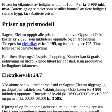
Prisen for elkontroll av leiligheter opp til 100 m² er
kr 5 900 inkl.
mva.
Borettslag og sameier som bestiller kontroll av flere boliger i
samme bygg, får rabatterte priser.
Priser og prismodell
Sagene Elektro oppgir alle priser inkludert mva. Oppstart i Oslo
koster
kr 2 390
, som inkluderer oppmøte og én arbeidstime.
Timepris for
elektriker
er
kr 1 195
, og for lærling
kr 795
. Timer
føres per påbegynte halvtime.
Bedriften tilbyr også fastpris på oppdrag. Kunder kan få gratis
rådgivning og uforpliktende tilbud før oppstart. Kun produktive
lærlingtimer faktureres.
Elektrikervakt 24/7
Ved akutte behov utenfor arbeidstid er Sagene Elektro tilgjengelig
på døgnåpen vakttelefon. Vaktutrykning i Oslo koster
kr 4 900
inkludert oppmøte. Timepris på kveld (kl. 16:00–00:00) er
kr 2 390
,
og på natt (kl. 00:00–08:00)
kr 3 585
.
Kjøring til og fra oppdragsadressen er inkludert i oppmøteprisen.
Det koster ingenting å ringe inn for en vurdering før eventuell