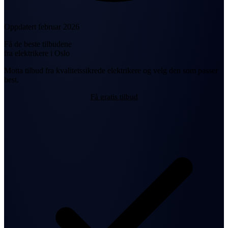
Oppdatert februar 2026
Få de beste tilbudene
fra elektrikere i Oslo
Motta tilbud fra kvalitetssikrede elektrikere og velg den som passer
best.
Få gratis tilbud