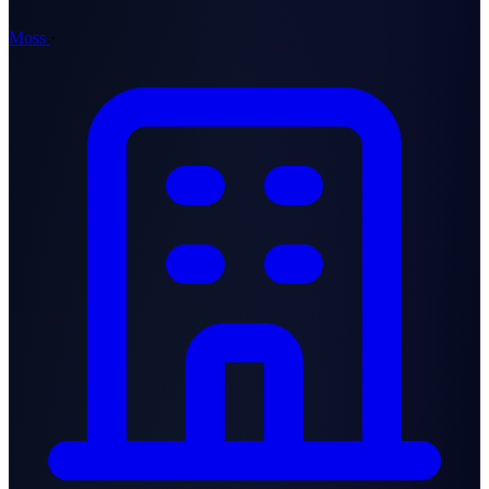
Moss
·