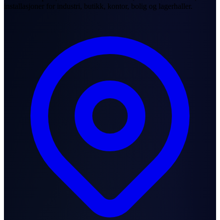
installasjoner for industri, butikk, kontor, bolig og lagerhaller.