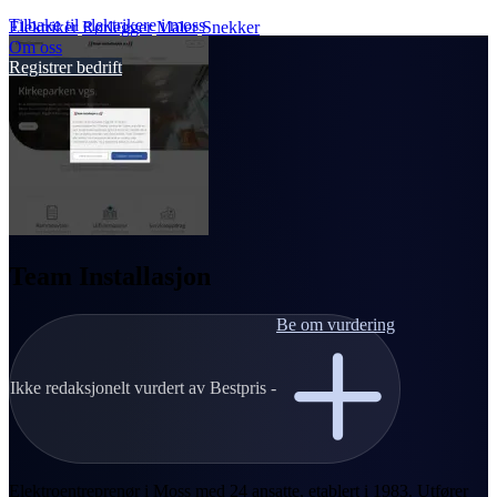
Tilbake til elektrikere i moss
Elektriker
Rørlegger
Maler
Snekker
Om oss
Registrer bedrift
Team Installasjon
Be om vurdering
Ikke redaksjonelt vurdert av Bestpris -
Elektroentreprenør i Moss med 24 ansatte, etablert i 1983. Utfører