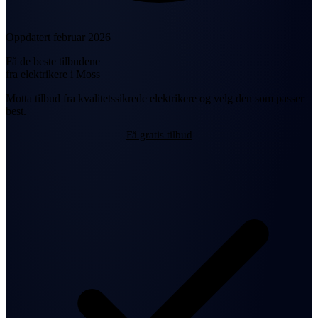
Oppdatert februar 2026
Få de beste tilbudene
fra elektrikere i Moss
Motta tilbud fra kvalitetssikrede elektrikere og velg den som passer
best.
Få gratis tilbud