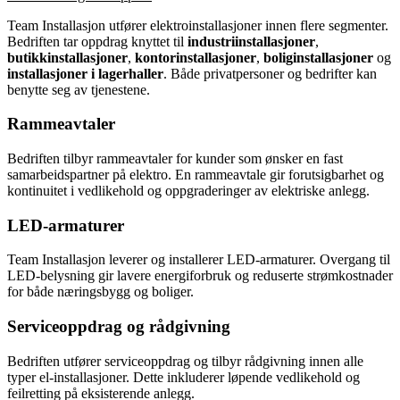
Team Installasjon utfører elektroinstallasjoner innen flere segmenter.
Bedriften tar oppdrag knyttet til
industriinstallasjoner
,
butikkinstallasjoner
,
kontorinstallasjoner
,
boliginstallasjoner
og
installasjoner i lagerhaller
. Både privatpersoner og bedrifter kan
benytte seg av tjenestene.
Rammeavtaler
Bedriften tilbyr rammeavtaler for kunder som ønsker en fast
samarbeidspartner på elektro. En rammeavtale gir forutsigbarhet og
kontinuitet i vedlikehold og oppgraderinger av elektriske anlegg.
LED-armaturer
Team Installasjon leverer og installerer LED-armaturer. Overgang til
LED-belysning gir lavere energiforbruk og reduserte strømkostnader
for både næringsbygg og boliger.
Serviceoppdrag og rådgivning
Bedriften utfører serviceoppdrag og tilbyr rådgivning innen alle
typer el-installasjoner. Dette inkluderer løpende vedlikehold og
feilretting på eksisterende anlegg.