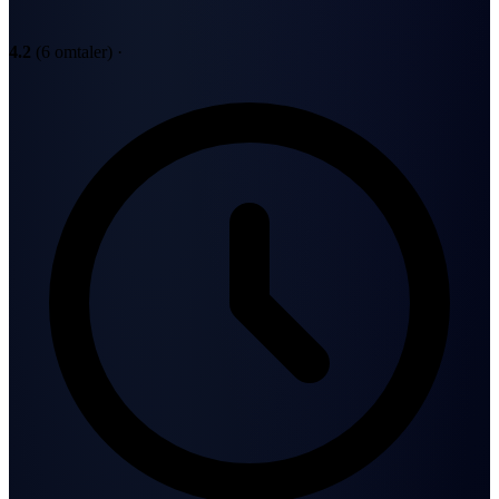
4.2
(6 omtaler)
·