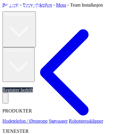
Best pris
›
Beste elektriker
›
Moss
›
Team Installasjon
Beste produkter
Beste tjenester
Om oss
Registrer bedrift
PRODUKTER
Hodetelefon / Ørepropp
Støvsuger
Robotgressklipper
TJENESTER