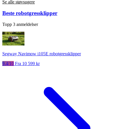
Se alle støvsugere
Beste robotgressklipper
Topp 3 anmeldelser
Segway Navimow i105E robotgressklipper
9.4/10
Fra 10 599 kr