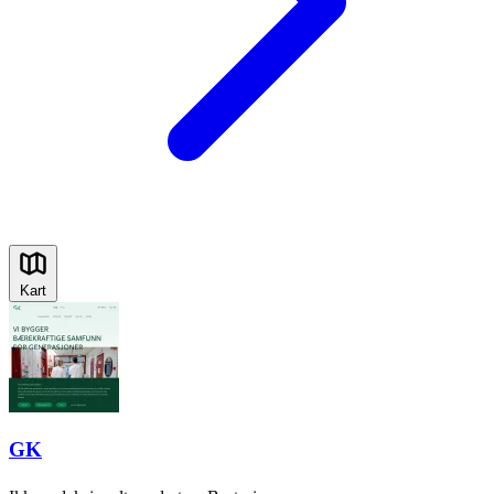
Kart
GK