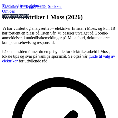
Tilbake til beste elektriker
Elektriker
Rørlegger
Maler
Snekker
Om oss
Beste elektriker i Moss (2026)
Registrer bedrift
Vi har vurdert og analysert 25+ elektriker-firmaer i Moss, og kun 18
har fortjent en plass på listen vår. Vi baserer utvalget på Google-
anmeldelser, kundetilbakemeldinger på Mittanbud, dokumenterte
kompetansebevis og responstid.
På denne siden finner du en prisguide for elektrikerarbeid i Moss,
lokale tips og svar på vanlige spørsmål. Se også vår
guide til valg av
elektriker
for utfyllende råd.