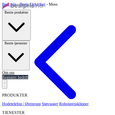
Best pris
›
Beste Elektriker
›
Moss
Beste produkter
Beste tjenester
Om oss
Registrer bedrift
PRODUKTER
Hodetelefon / Ørepropp
Støvsuger
Robotgressklipper
TJENESTER