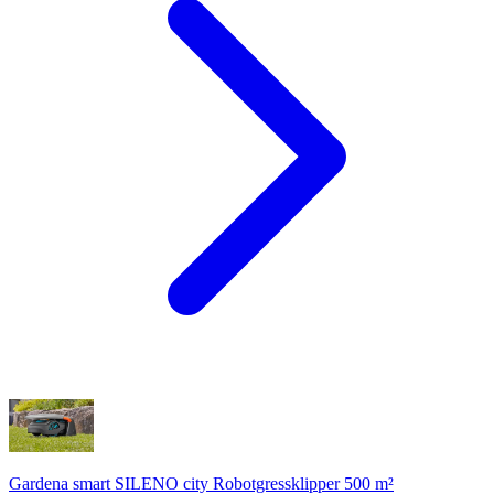
Gardena smart SILENO city Robotgressklipper 500 m²