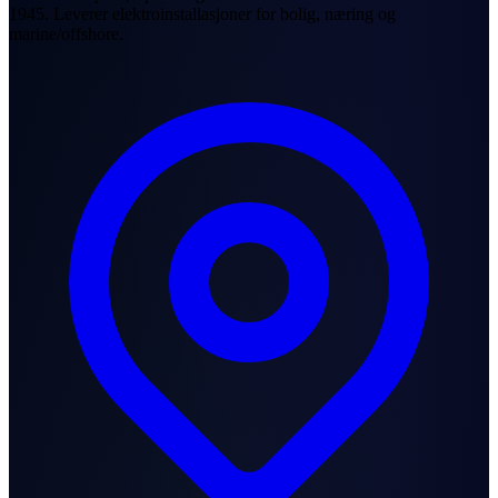
1945. Leverer elektroinstallasjoner for bolig, næring og
marine/offshore.