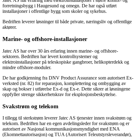
Jatec AS har erfaring med elektroinstallasjoner i større kontor- og
forretningsbygg i Haugesund og omegn. De har også utført
installasjoner i offentlige bygg som skoler og sykehus.
Bedriften leverer løsninger til både private, næringsliv og offentlige
aktører.
Marine- og offshore-installasjoner
Jatec AS har over 30 års erfaring innen marine- og offshore-
sektoren. Bedriften har levert kontrollsystemer og
elektroinstallasjoner på teleskopiske gangbroer, helikopterdekk og
mindre offshore-moduler.
De har godkjenning fra DNV Product Assurance som autorisert Ex-
verksted (nr. 82) for reparasjon, komplettering og ombygging av
skap og bokser i utførelse Ex-d og Ex-e. Dette sikrer at løsningene
oppfyller strenge sikkerhetskrav for eksplosjonsbeskyttelse.
Svakstrøm og telekom
I tillegg til sterkstrøm leverer Jatec AS tjenester innen svakstrøm og
telekom. Bedriften har en egen avdelingsleder for svakstrøm og er
autorisert av Nasjonal kommunikasjonsmyndighet med ENA
(Ekomnettautorisasjon) og TUA (Autorisert Teleutstyrsleverandør),