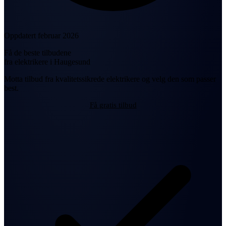
Oppdatert februar 2026
Få de beste tilbudene
fra elektrikere i Haugesund
Motta tilbud fra kvalitetssikrede elektrikere og velg den som passer
best.
Få gratis tilbud