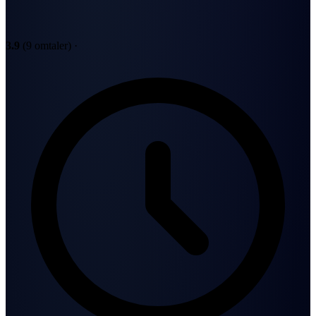
3.9
(9 omtaler)
·