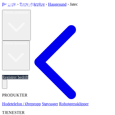
Best pris
›
Beste elektriker
›
Haugesund
›
Jatec
Beste produkter
Beste tjenester
Om oss
Registrer bedrift
PRODUKTER
Hodetelefon / Ørepropp
Støvsuger
Robotgressklipper
TJENESTER