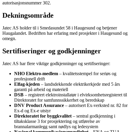
autorisasjonsnummer 302.
Dekningsområde
Jatec AS holder til i Smedasundet 58 i Haugesund og betjener
Haugalandet. Bedriften har erfaring med prosjekter i Haugesund og
omegn.
Sertifiseringer og godkjenninger
Jatec AS har flere viktige godkjenninger og sertifiseringer:
NHO Elektro-medlem
– kvalitetsstempel for seriøs og
profesjonell drift
Elfag-kjeden
– landsdekkende elektrikerkjede med 5 års
garanti på arbeid og materiell
DSB
– registrert elektroinstallatør i elvirksomhetsregisteret til
Direktoratet for samfunnssikkerhet og beredskap
DNV Product Assurance
– autorisert Ex-verksted nr. 82 for
Ex-d og Ex-e utstyr
Direktoratet for byggkvalitet
– sentral godkjenning i
tiltaksklasse 3 for prosjektering og utførelse av
brannalarmanlegg samt nødlys og ledesystem
Nasjonal kommunikasjonsmyndighet
– ENA og TUA,