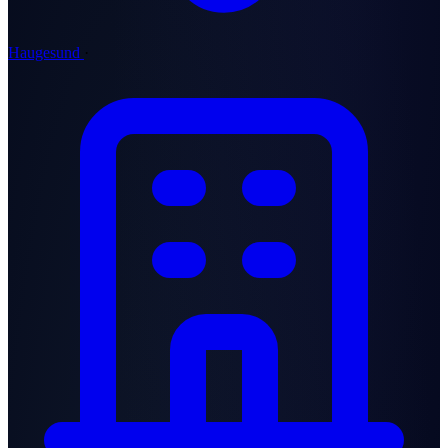
Haugesund
·