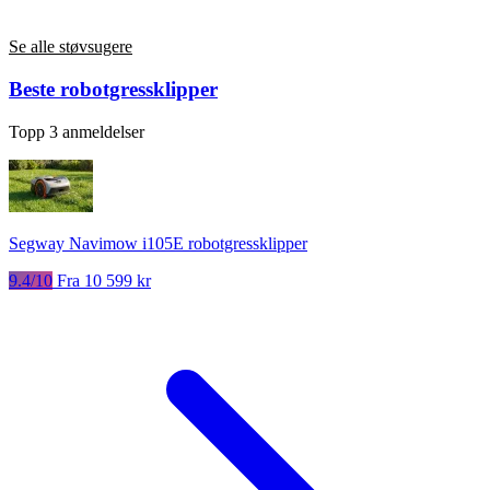
Se alle støvsugere
Beste robotgressklipper
Topp 3 anmeldelser
Segway Navimow i105E robotgressklipper
9.4/10
Fra 10 599 kr