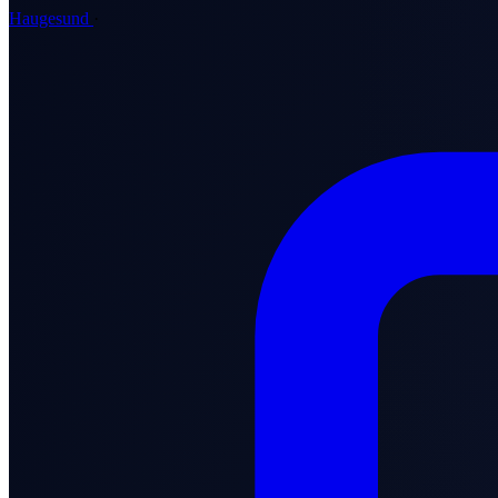
Haugesund
·