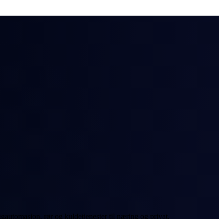
gautomasjon, rør og kuldetjenester til næring og privat.