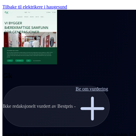
Tilbake til elektrikere i haugesund
Gk
Be om vurdering
Ikke redaksjonelt vurdert av Bestpris -
Skandinavisk teknisk entreprenør som leverer elektro, ventilasjon, byg