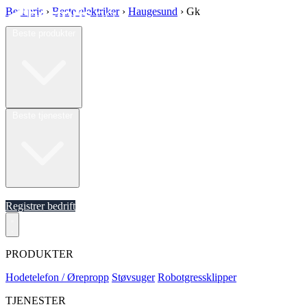
Best pris
›
Beste elektriker
›
Haugesund
›
Gk
Beste produkter
Beste tjenester
Om oss
Registrer bedrift
PRODUKTER
Hodetelefon / Ørepropp
Støvsuger
Robotgressklipper
TJENESTER