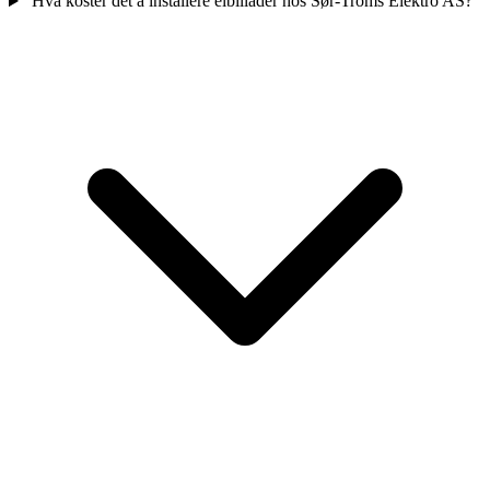
Hva koster det å installere elbillader hos Sør-Troms Elektro AS?