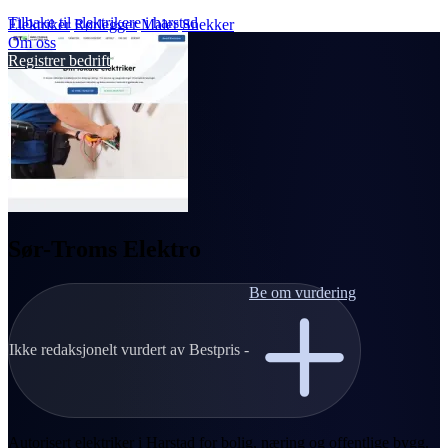
Tilbake til elektrikere i harstad
Elektriker
Rørlegger
Maler
Snekker
Om oss
Registrer bedrift
Sør-Troms Elektro
Be om vurdering
Ikke redaksjonelt vurdert av Bestpris -
Autorisert elektriker i Harstad for bolig, næring og offentlige bygg.