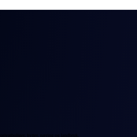
 privatboliger, hytter, næring og landbruk.