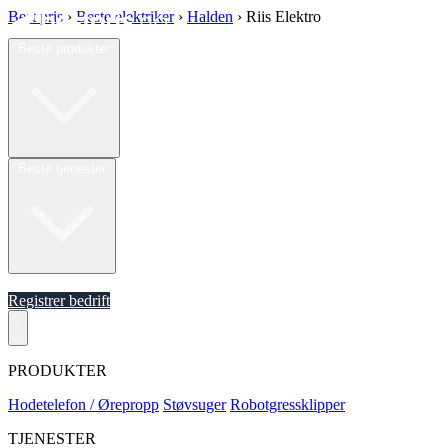
Best pris
›
Beste elektriker
›
Halden
›
Riis Elektro
Beste produkter
Beste tjenester
Om oss
Registrer bedrift
PRODUKTER
Hodetelefon / Ørepropp
Støvsuger
Robotgressklipper
TJENESTER