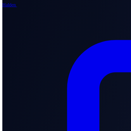
Halden
·