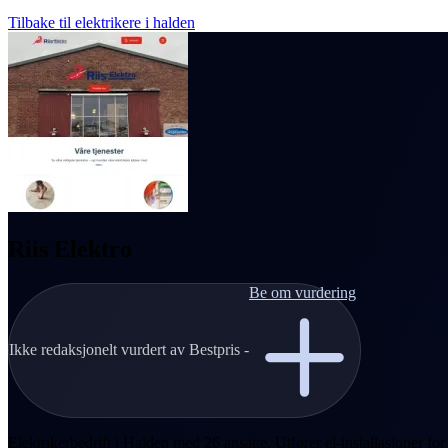
Tilbake til elektrikere i halden
Riis Elektro
Be om vurdering
Ikke redaksjonelt vurdert av Bestpris -
Elektrikerbedrift i Halden med 26 ansatte. Utfører el-installasjoner for