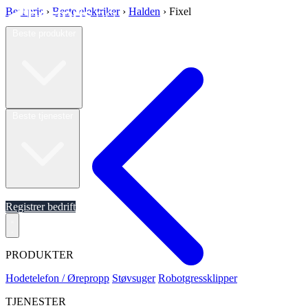
Best pris
›
Beste elektriker
›
Halden
›
Fixel
Beste produkter
Beste tjenester
Om oss
Registrer bedrift
PRODUKTER
Hodetelefon / Ørepropp
Støvsuger
Robotgressklipper
TJENESTER