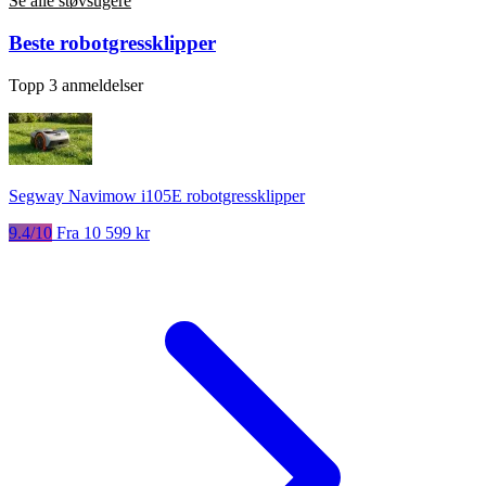
Se alle støvsugere
Beste robotgressklipper
Topp 3 anmeldelser
Segway Navimow i105E robotgressklipper
9.4/10
Fra 10 599 kr