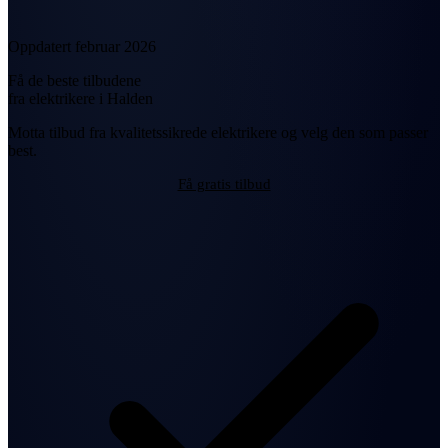
Oppdatert februar 2026
Få de beste tilbudene
fra elektrikere i Halden
Motta tilbud fra kvalitetssikrede elektrikere og velg den som passer
best.
Få gratis tilbud