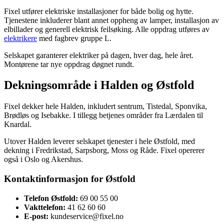
Fixel utfører elektriske installasjoner for både bolig og hytte.
Tjenestene inkluderer blant annet oppheng av lamper, installasjon av
elbillader og generell elektrisk feilsøking. Alle oppdrag utføres av
elektrikere
med fagbrev gruppe L.
Selskapet garanterer elektriker på dagen, hver dag, hele året.
Montørene tar nye oppdrag døgnet rundt.
Dekningsområde i Halden og Østfold
Fixel dekker hele Halden, inkludert sentrum, Tistedal, Sponvika,
Brødløs og Isebakke. I tillegg betjenes områder fra Lærdalen til
Knardal.
Utover Halden leverer selskapet tjenester i hele Østfold, med
dekning i Fredrikstad, Sarpsborg, Moss og Råde. Fixel opererer
også i Oslo og Akershus.
Kontaktinformasjon for Østfold
Telefon Østfold:
69 00 55 00
Vakttelefon:
41 62 60 60
E-post:
kundeservice@fixel.no