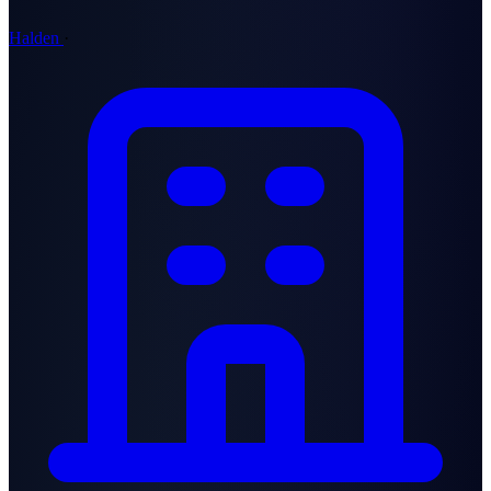
Halden
·