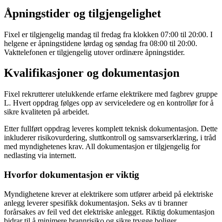
Åpningstider og tilgjengelighet
Fixel er tilgjengelig mandag til fredag fra klokken 07:00 til 20:00. I
helgene er åpningstidene lørdag og søndag fra 08:00 til 20:00.
Vakttelefonen er tilgjengelig utover ordinære åpningstider.
Kvalifikasjoner og dokumentasjon
Fixel rekrutterer utelukkende erfarne elektrikere med fagbrev gruppe
L. Hvert oppdrag følges opp av serviceledere og en kontrollør for å
sikre kvaliteten på arbeidet.
Etter fullført oppdrag leveres komplett teknisk dokumentasjon. Dette
inkluderer risikovurdering, sluttkontroll og samsvarserklæring, i tråd
med myndighetenes krav. All dokumentasjon er tilgjengelig for
nedlasting via internett.
Hvorfor dokumentasjon er viktig
Myndighetene krever at elektrikere som utfører arbeid på elektriske
anlegg leverer spesifikk dokumentasjon. Seks av ti branner
forårsakes av feil ved det elektriske anlegget. Riktig dokumentasjon
bidrar til å minimere brannrisiko og sikre trygge boliger.