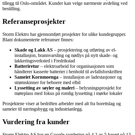
tillegg til Oslo-området. Kunder kan velge nærmeste avdeling ved
bestilling.
Referanseprosjekter
Storm Elektro har gjennomført prosjekter for ulike kundegrupper.
Blant dokumenterte referanser finnes:
Skade og Lakk AS
– prosjektering og utføring av el-
installasjon, brannvarsling og nødlys på nytt skade- og
lakkeringsverksted i Fredrikstad
Batteriretur
– elektroarbeid for organisasjonen som
håndterer kasserte batterier i henhold til avfallsforskriften
Sameiet Kornmoenga
– installasjon av ladestasjoner og
strømskinner for beboere med elbil
Lyssetting av søyler og maleri
– belysningsprosjekt for
møteplass med fokus på romlig lyssetting i mørke lokaler
Prosjektene viser at bedriften arbeider med alt fra borettslag og
sameier til næringsbygg og industrianlegg.
Vurdering fra kunder
Storm Elektro AS har en Google-vurdering på 4,2 av 5 basert på 13