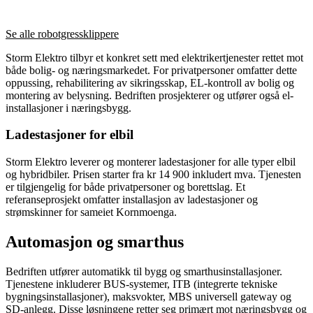
Se alle robotgressklippere
Storm Elektro tilbyr et konkret sett med elektrikertjenester rettet mot
både bolig- og næringsmarkedet. For privatpersoner omfatter dette
oppussing, rehabilitering av sikringsskap, EL-kontroll av bolig og
montering av belysning. Bedriften prosjekterer og utfører også el-
installasjoner i næringsbygg.
Ladestasjoner for elbil
Storm Elektro leverer og monterer ladestasjoner for alle typer elbil
og hybridbiler. Prisen starter fra kr 14 900 inkludert mva. Tjenesten
er tilgjengelig for både privatpersoner og borettslag. Et
referanseprosjekt omfatter installasjon av ladestasjoner og
strømskinner for sameiet Kornmoenga.
Automasjon og smarthus
Bedriften utfører automatikk til bygg og smarthusinstallasjoner.
Tjenestene inkluderer BUS-systemer, ITB (integrerte tekniske
bygningsinstallasjoner), maksvokter, MBS universell gateway og
SD-anlegg. Disse løsningene retter seg primært mot næringsbygg og