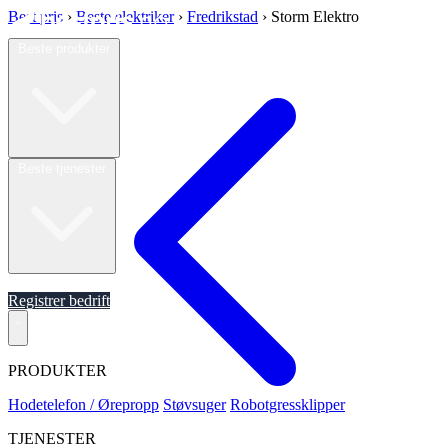
Best pris
›
Beste elektriker
›
Fredrikstad
›
Storm Elektro
Beste produkter
Beste tjenester
Om oss
Registrer bedrift
PRODUKTER
Hodetelefon / Ørepropp
Støvsuger
Robotgressklipper
TJENESTER