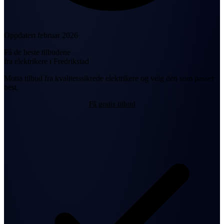
Oppdatert februar 2026
Få de beste tilbudene
fra elektrikere i Fredrikstad
Motta tilbud fra kvalitetssikrede elektrikere og velg den som passer
best.
Få gratis tilbud