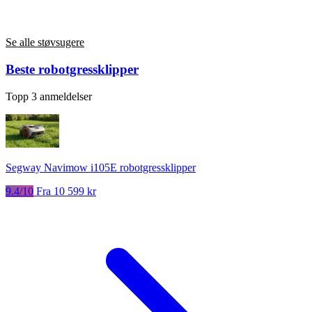
Se alle støvsugere
Beste robotgressklipper
Topp 3 anmeldelser
Segway Navimow i105E robotgressklipper
9.4/10
Fra 10 599 kr