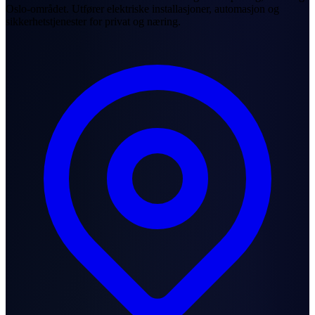
Oslo-området. Utfører elektriske installasjoner, automasjon og
sikkerhetstjenester for privat og næring.