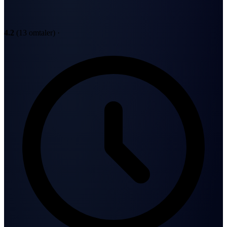
4.2
(13 omtaler)
·