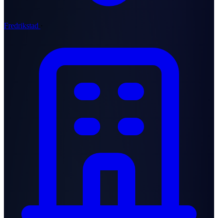
Fredrikstad
·