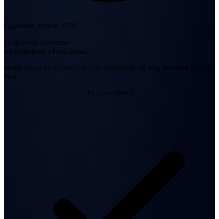
Oppdatert februar 2026
Få de beste tilbudene
fra elektrikere i Fredrikstad
Motta tilbud fra kvalitetssikrede elektrikere og velg den som passer
best.
Få gratis tilbud