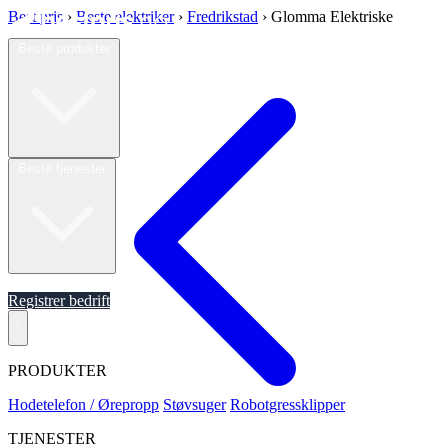
Best pris
›
Beste elektriker
›
Fredrikstad
›
Glomma Elektriske
Beste produkter
Beste tjenester
Om oss
Registrer bedrift
PRODUKTER
Hodetelefon / Ørepropp
Støvsuger
Robotgressklipper
TJENESTER