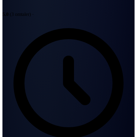
5.0
(3 omtaler)
·