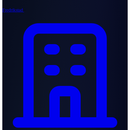
Fredrikstad
·