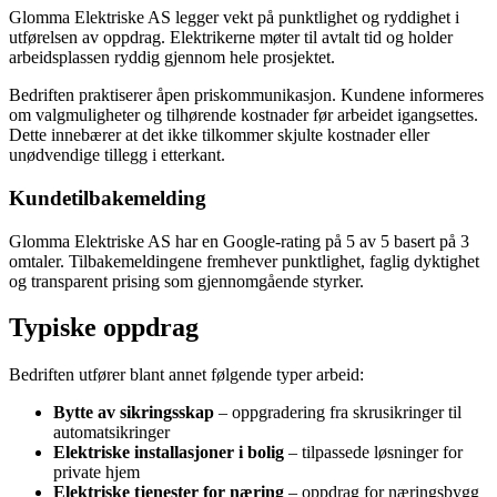
Glomma Elektriske AS legger vekt på punktlighet og ryddighet i
utførelsen av oppdrag. Elektrikerne møter til avtalt tid og holder
arbeidsplassen ryddig gjennom hele prosjektet.
Bedriften praktiserer åpen priskommunikasjon. Kundene informeres
om valgmuligheter og tilhørende kostnader før arbeidet igangsettes.
Dette innebærer at det ikke tilkommer skjulte kostnader eller
unødvendige tillegg i etterkant.
Kundetilbakemelding
Glomma Elektriske AS har en Google-rating på 5 av 5 basert på 3
omtaler. Tilbakemeldingene fremhever punktlighet, faglig dyktighet
og transparent prising som gjennomgående styrker.
Typiske oppdrag
Bedriften utfører blant annet følgende typer arbeid:
Bytte av sikringsskap
– oppgradering fra skrusikringer til
automatsikringer
Elektriske installasjoner i bolig
– tilpassede løsninger for
private hjem
Elektriske tjenester for næring
– oppdrag for næringsbygg