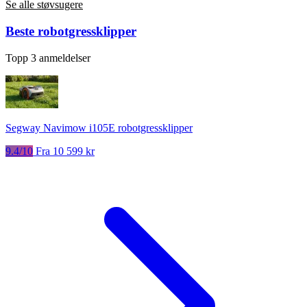
Se alle støvsugere
Beste robotgressklipper
Topp 3 anmeldelser
Segway Navimow i105E robotgressklipper
9.4/10
Fra 10 599 kr