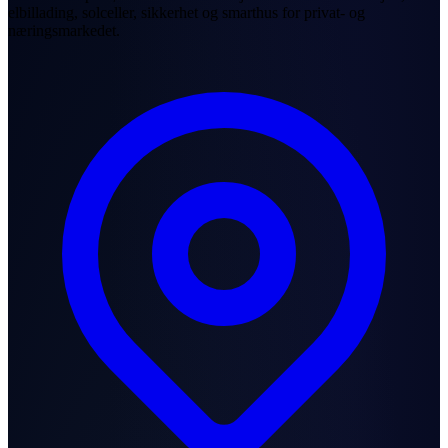
elbillading, solceller, sikkerhet og smarthus for privat- og
næringsmarkedet.