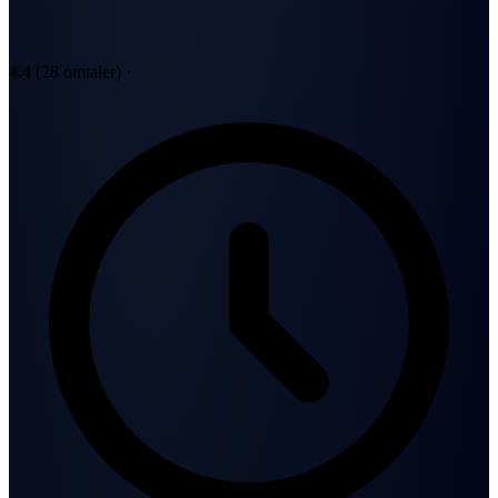
4.4
(28 omtaler)
·