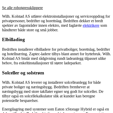
Se alle robotgressklippere
Wilh. Kolstad AS utfører elektroinstallasjoner og serviceoppdrag for
privatpersoner, bedrifter og borettslag. Bedriften dekker et bredt
spekter av fagområder innen elektro, med faglærte
elektrikere
som
håndterer både store og små jobber.
Elbillading
Bedriften installerer elbilladere for privatboliger, borettslag, bedrifter
og hotellnæring. Zaptec-ladere tilbys blant annet for hyttebruk. Wilh.
Kolstad AS bistår med rådgivning rundt ladeanlegg tilpasset ulike
behov, fra enkeltinstallasjoner til større ladeparker.
Solceller og solstrøm
Wilh. Kolstad AS leverer og installerer solcelleanlegg for både
private boliger og næringsbygg. Bedriften fremhever at
næringsbygg med store takflater egner seg godt for solceller. De
tilbyr også en solcellekalkulator slik at kunder kan beregne
potensielle besparelser.
Energilagring med systemer som Eaton xStorage Hybrid er også en