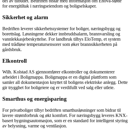
del av tilbudet. Bedriften bistår med informasjon om Enova-støtte
for energitiltak i næringseiendom og boligselskaper.
Sikkerhet og alarm
Bedriften leverer sikkerhetssystemer for boliger, næringsbygg og
borettslag. Løsningene dekker innbruddsalarm, brannvarsling og
vannlekkasjebeskyttelse. For landbruk tilbys EloTemp, et system
med trådløse temperatursensorer som øker brannsikkerheten på
gårdsbruk.
Elkontroll
Wilh. Kolstad AS gjennomfører elkontroller og dokumenterer
arbeidet i Boligmappa. Boligmappa er en digital plattform som
samler all dokumentasjon knyttet til boligens elektriske anlegg. Dette
gir trygghet for boligeiere og er verdifullt ved salg eller utleie.
Smarthus og energisparing
For privatboliger tilbyr bedriften smarthusløsninger som bidrar til
lavere strømforbruk og økt komfort. For næringsbygg leveres KNX-
basert bygningsautomasjon, som er en standard for intelligent styring
av belysning, varme og ventilasjon.