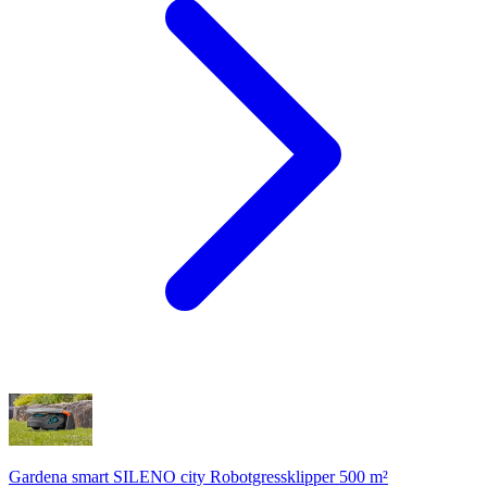
Gardena smart SILENO city Robotgressklipper 500 m²