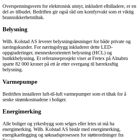
Overspenningsvern for elektronisk utstyr, inkludert elbilladere, er en
del av tilbudet. Bedriften gir også råd om komfyrvakt som et viktig
brannsikkerhetstiltak.
Belysning
Wilh. Kolstad AS leverer belysningsløsninger for både private og
næringskunder. For næringsbygg inkluderer dette LED-
oppgraderinger, menneskeorientert belysning (HCL) og
butikkbelysning. Et referanseprosjekt viser at Fretex på Alnabru
sparte 82 000 kroner på ett år etter overgang til bærekraftig
belysning.
Varmepumpe
Bedriften installerer luft-til-luft varmepumper som et tiltak for å
senke strømkostnadene i boliger.
Energimerking
Alle boliger og yrkesbygg som selges eller leies ut må ha
energimerking. Wilh. Kolstad AS bistår med energimerking,
energikartlegging og søknadsprosessen for støtteordninger fra