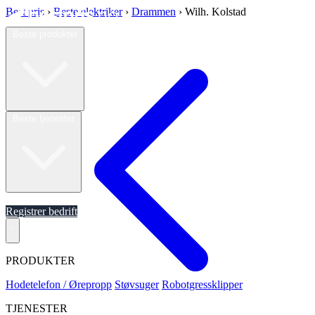
Best pris
›
Beste elektriker
›
Drammen
›
Wilh. Kolstad
Beste produkter
Beste tjenester
Om oss
Registrer bedrift
PRODUKTER
Hodetelefon / Ørepropp
Støvsuger
Robotgressklipper
TJENESTER