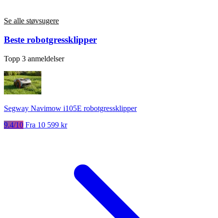
Se alle støvsugere
Beste robotgressklipper
Topp 3 anmeldelser
Segway Navimow i105E robotgressklipper
9.4/10
Fra 10 599 kr