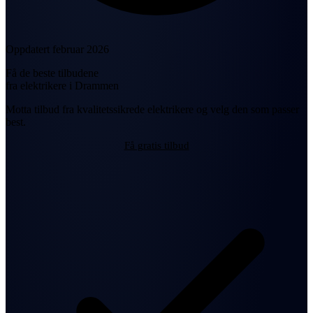
Oppdatert februar 2026
Få de beste tilbudene
fra elektrikere i Drammen
Motta tilbud fra kvalitetssikrede elektrikere og velg den som passer
best.
Få gratis tilbud