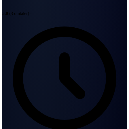
5.0
(3 omtaler)
·