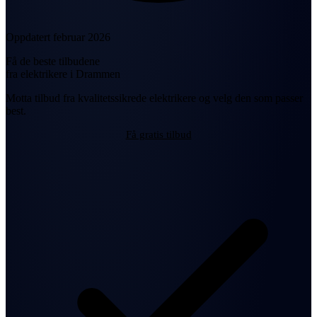
Oppdatert februar 2026
Få de beste tilbudene
fra elektrikere i Drammen
Motta tilbud fra kvalitetssikrede elektrikere og velg den som passer
best.
Få gratis tilbud