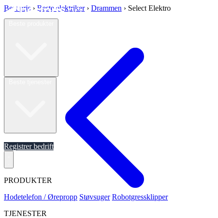
Best pris
›
Beste elektriker
›
Drammen
›
Select Elektro
Beste produkter
Beste tjenester
Om oss
Registrer bedrift
PRODUKTER
Hodetelefon / Ørepropp
Støvsuger
Robotgressklipper
TJENESTER