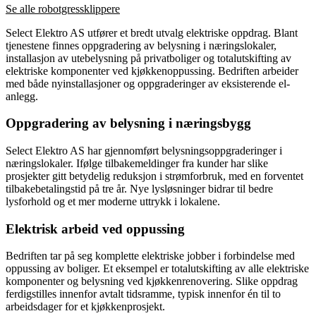
Se alle robotgressklippere
Select Elektro AS utfører et bredt utvalg elektriske oppdrag. Blant
tjenestene finnes oppgradering av belysning i næringslokaler,
installasjon av utebelysning på privatboliger og totalutskifting av
elektriske komponenter ved kjøkkenoppussing. Bedriften arbeider
med både nyinstallasjoner og oppgraderinger av eksisterende el-
anlegg.
Oppgradering av belysning i næringsbygg
Select Elektro AS har gjennomført belysningsoppgraderinger i
næringslokaler. Ifølge tilbakemeldinger fra kunder har slike
prosjekter gitt betydelig reduksjon i strømforbruk, med en forventet
tilbakebetalingstid på tre år. Nye lysløsninger bidrar til bedre
lysforhold og et mer moderne uttrykk i lokalene.
Elektrisk arbeid ved oppussing
Bedriften tar på seg komplette elektriske jobber i forbindelse med
oppussing av boliger. Et eksempel er totalutskifting av alle elektriske
komponenter og belysning ved kjøkkenrenovering. Slike oppdrag
ferdigstilles innenfor avtalt tidsramme, typisk innenfor én til to
arbeidsdager for et kjøkkenprosjekt.