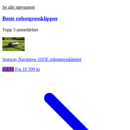
Se alle støvsugere
Beste robotgressklipper
Topp 3 anmeldelser
Segway Navimow i105E robotgressklipper
9.4/10
Fra 10 599 kr