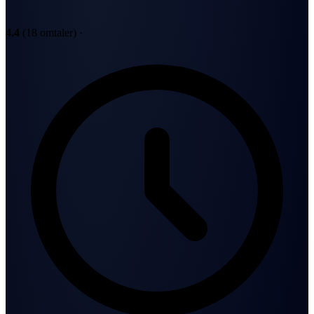
4.4
(18 omtaler)
·