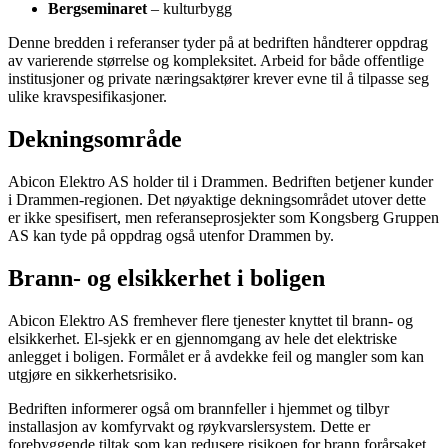
Bergseminaret
– kulturbygg
Denne bredden i referanser tyder på at bedriften håndterer oppdrag
av varierende størrelse og kompleksitet. Arbeid for både offentlige
institusjoner og private næringsaktører krever evne til å tilpasse seg
ulike kravspesifikasjoner.
Dekningsområde
Abicon Elektro AS holder til i Drammen. Bedriften betjener kunder
i Drammen-regionen. Det nøyaktige dekningsområdet utover dette
er ikke spesifisert, men referanseprosjekter som Kongsberg Gruppen
AS kan tyde på oppdrag også utenfor Drammen by.
Brann- og elsikkerhet i boligen
Abicon Elektro AS fremhever flere tjenester knyttet til brann- og
elsikkerhet. El-sjekk er en gjennomgang av hele det elektriske
anlegget i boligen. Formålet er å avdekke feil og mangler som kan
utgjøre en sikkerhetsrisiko.
Bedriften informerer også om brannfeller i hjemmet og tilbyr
installasjon av komfyrvakt og røykvarslersystem. Dette er
forebyggende tiltak som kan redusere risikoen for brann forårsaket