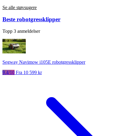
Se alle støvsugere
Beste robotgressklipper
Topp 3 anmeldelser
Segway Navimow i105E robotgressklipper
9.4/10
Fra 10 599 kr