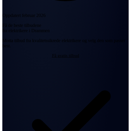
Oppdatert februar 2026
Få de beste tilbudene
fra elektrikere i Drammen
Motta tilbud fra kvalitetssikrede elektrikere og velg den som passer
best.
Få gratis tilbud