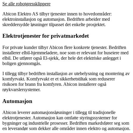
Se alle robotgressklippere
Abicon Elektro AS tilbyr tjenester innen to hovedområder:
elektroinstallasjon og automasjon. Bedriften arbeider med
skreddersydde løsninger tilpasset det enkelte prosjektet.
Elektrotjenester for privatmarkedet
For private kunder tilbyr Abicon flere konkrete tjenester. Bedriften
installerer elbil-hjemmeladere, noe som er relevant for huseiere med
elbil. De utfører også El-sjekk, der hele det elektriske anlegget i
boligen gjennomgås.
I tillegg tilbyr bedriften installasjon av utebelysning og montering av
komfyrvakt. Komfyrvakt er et sikkerhetstiltak som reduserer
risikoen for brann fra komfyren. Abicon installerer også
røykvarslersystemer.
Automasjon
Abicon leverer automasjonsløsninger i tillegg til tradisjonelle
elektrotjenester. Automasjon kan omfatte styringssystemer for
bygninger og industrielle prosesser. Bedriften markedsfører seg som
en leverandør som dekker alle områder innen elektro og automasjon.