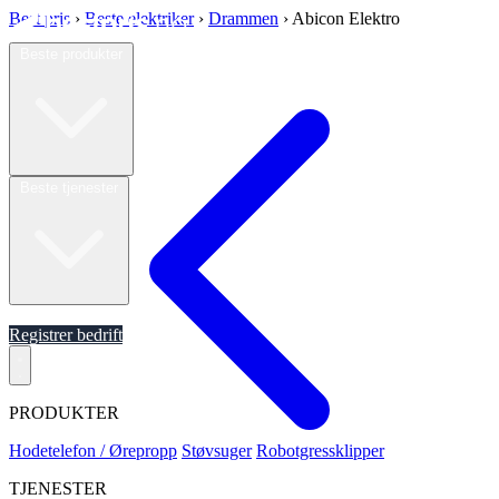
Best pris
›
Beste elektriker
›
Drammen
›
Abicon Elektro
Beste produkter
Beste tjenester
Om oss
Registrer bedrift
PRODUKTER
Hodetelefon / Ørepropp
Støvsuger
Robotgressklipper
TJENESTER