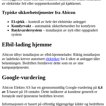
av elektriske feil eller uoppmerksomhet på kjøkkenet.
Typiske sikkerhetstjenester fra Abicon
El-sjekk
– kontroll av hele det elektriske anlegget
Komfyrvakt
– automatisk sikkerhetsenhet for komfyren
Røykvarslersystem
– installasjon av nytt eller oppgradert
system
Elbil-lading hjemme
Abicon tilbyr installasjon av elbil-hjemmelader. Riktig installasjon
av ladeboks krever autorisert
elektriker
for å sikre at anlegget tåler
belastningen. Bedriften fremhever dette som en av sine
kampanjetjenester.
Google-vurdering
Abicon Elektro AS har en gjennomsnittlig Google-vurdering på
4,4
av 5
basert på 18 omtaler. Dette indikerer at kundene generelt er
fornøyde med tjenestene bedriften leverer.
Informasjonen er basert på offentlig tilgjengelige kilder og bedriftens