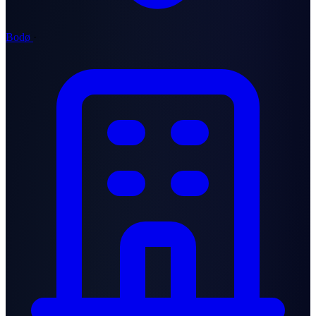
Bodø
·