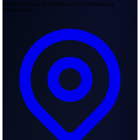
sikkerhetsløsninger og solcelleanlegg for både næring og
privatpersoner.