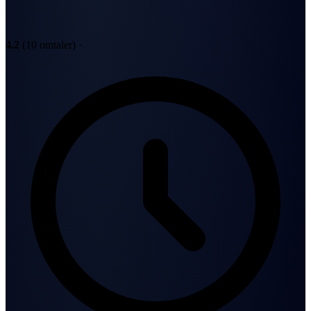
4.2
(10 omtaler)
·