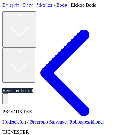
Best pris
›
Beste elektriker
›
Bodø
›
Elektro Bodø
Beste produkter
Beste tjenester
Om oss
Registrer bedrift
PRODUKTER
Hodetelefon / Ørepropp
Støvsuger
Robotgressklipper
TJENESTER