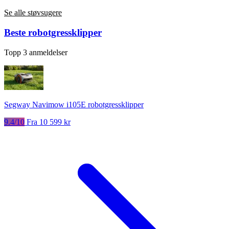
Se alle støvsugere
Beste robotgressklipper
Topp 3 anmeldelser
Segway Navimow i105E robotgressklipper
9.4/10
Fra 10 599 kr