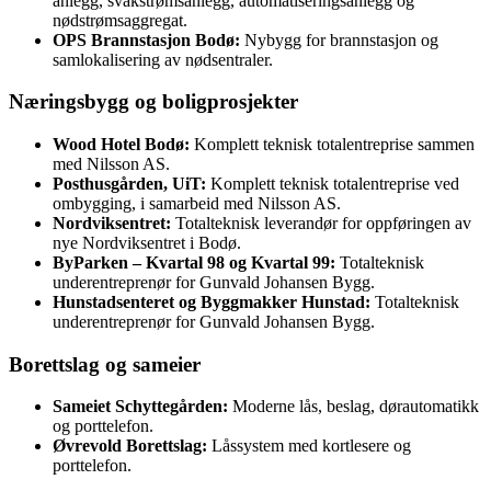
anlegg, svakstrømsanlegg, automatiseringsanlegg og
nødstrømsaggregat.
OPS Brannstasjon Bodø:
Nybygg for brannstasjon og
samlokalisering av nødsentraler.
Næringsbygg og boligprosjekter
Wood Hotel Bodø:
Komplett teknisk totalentreprise sammen
med Nilsson AS.
Posthusgården, UiT:
Komplett teknisk totalentreprise ved
ombygging, i samarbeid med Nilsson AS.
Nordviksentret:
Totalteknisk leverandør for oppføringen av
nye Nordviksentret i Bodø.
ByParken – Kvartal 98 og Kvartal 99:
Totalteknisk
underentreprenør for Gunvald Johansen Bygg.
Hunstadsenteret og Byggmakker Hunstad:
Totalteknisk
underentreprenør for Gunvald Johansen Bygg.
Borettslag og sameier
Sameiet Schyttegården:
Moderne lås, beslag, dørautomatikk
og porttelefon.
Øvrevold Borettslag:
Låssystem med kortlesere og
porttelefon.