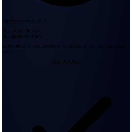
Oppdatert februar 2026
Få de beste tilbudene
fra elektrikere i Bodø
Motta tilbud fra kvalitetssikrede elektrikere og velg den som passer
best.
Få gratis tilbud