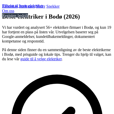
Tilbake til beste elektriker
Elektriker
Rørlegger
Maler
Snekker
Om oss
Beste elektriker i Bodø (2026)
Registrer bedrift
Vi har vurdert og analysert 56+ elektriker-firmaer i Bodø, og kun 19
har fortjent en plass på listen vår. Utvelgelsen baserer seg på
Google-anmeldelser, kundetilbakemeldinger, dokumentert
kompetanse og responstid.
På denne siden finner du en sammenligning av de beste elektrikerne
i Bodø, med prisguide og lokale tips. Trenger du hjelp til valget, kan
du lese vår
guide til å velge elektriker
.