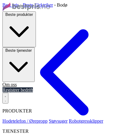
Best pris
›
Beste Elektriker
›
Bodø
Beste produkter
Beste tjenester
Om oss
Registrer bedrift
PRODUKTER
Hodetelefon / Ørepropp
Støvsuger
Robotgressklipper
TJENESTER