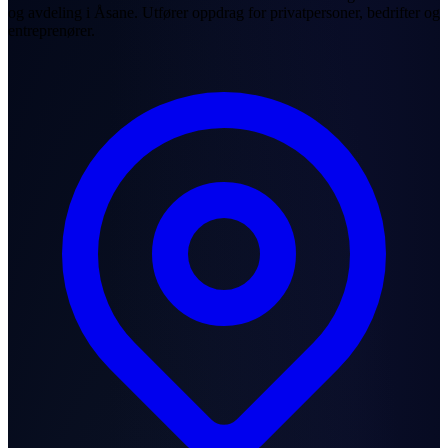
og avdeling i Åsane. Utfører oppdrag for privatpersoner, bedrifter og
entreprenører.