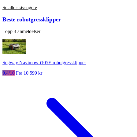
Se alle støvsugere
Beste robotgressklipper
Topp 3 anmeldelser
Segway Navimow i105E robotgressklipper
9.4/10
Fra 10 599 kr