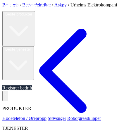
Best pris
›
Beste elektriker
›
Askøy
›
Urheims Elektrokompani
Beste produkter
Beste tjenester
Om oss
Registrer bedrift
PRODUKTER
Hodetelefon / Ørepropp
Støvsuger
Robotgressklipper
TJENESTER