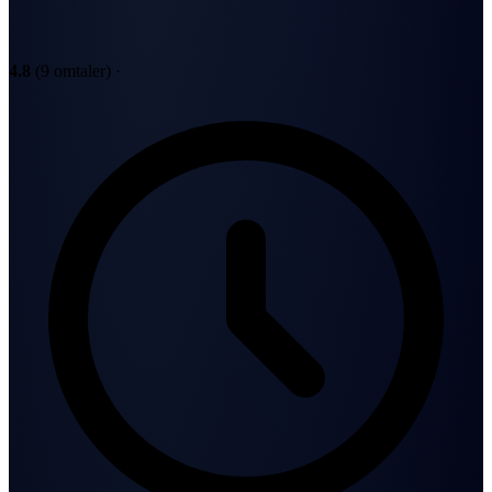
4.8
(9 omtaler)
·