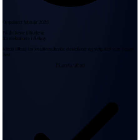
Oppdatert februar 2026
Få de beste tilbudene
fra elektrikere i Askøy
Motta tilbud fra kvalitetssikrede elektrikere og velg den som passer
best.
Få gratis tilbud