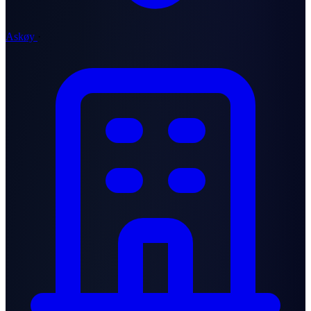
Askøy
·