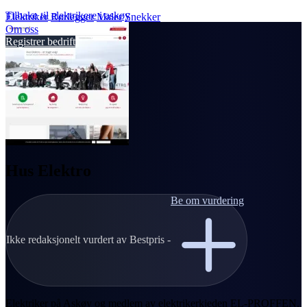
Tilbake til elektrikere i askøy
Elektriker
Rørlegger
Maler
Snekker
Om oss
Registrer bedrift
Hus Elektro
Be om vurdering
Ikke redaksjonelt vurdert av Bestpris -
Elektriker på Askøy og medlem av elektrikerkjeden EL-PROFFEN.