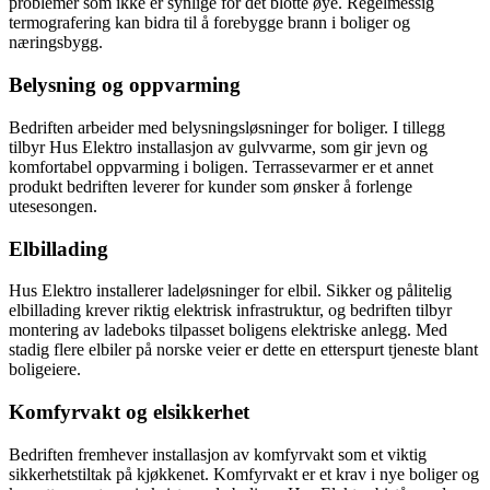
problemer som ikke er synlige for det blotte øye. Regelmessig
termografering kan bidra til å forebygge brann i boliger og
næringsbygg.
Belysning og oppvarming
Bedriften arbeider med belysningsløsninger for boliger. I tillegg
tilbyr Hus Elektro installasjon av gulvvarme, som gir jevn og
komfortabel oppvarming i boligen. Terrassevarmer er et annet
produkt bedriften leverer for kunder som ønsker å forlenge
utesesongen.
Elbillading
Hus Elektro installerer ladeløsninger for elbil. Sikker og pålitelig
elbillading krever riktig elektrisk infrastruktur, og bedriften tilbyr
montering av ladeboks tilpasset boligens elektriske anlegg. Med
stadig flere elbiler på norske veier er dette en etterspurt tjeneste blant
boligeiere.
Komfyrvakt og elsikkerhet
Bedriften fremhever installasjon av komfyrvakt som et viktig
sikkerhetstiltak på kjøkkenet. Komfyrvakt er et krav i nye boliger og