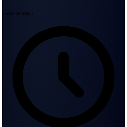
4.5
(11 omtaler)
·