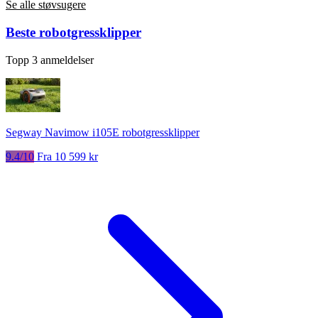
Se alle støvsugere
Beste robotgressklipper
Topp 3 anmeldelser
Segway Navimow i105E robotgressklipper
9.4/10
Fra 10 599 kr