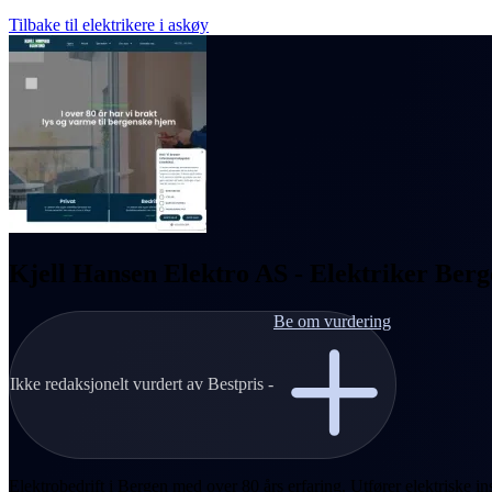
Tilbake til elektrikere i askøy
Kjell Hansen Elektro AS - Elektriker Ber
Be om vurdering
Ikke redaksjonelt vurdert av Bestpris -
Elektrobedrift i Bergen med over 80 års erfaring. Utfører elektriske inst