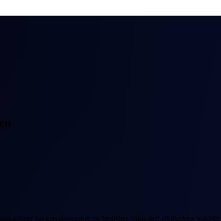
gen
allasjoner for privatpersoner og bedrifter, inkludert elbilladere, solcell