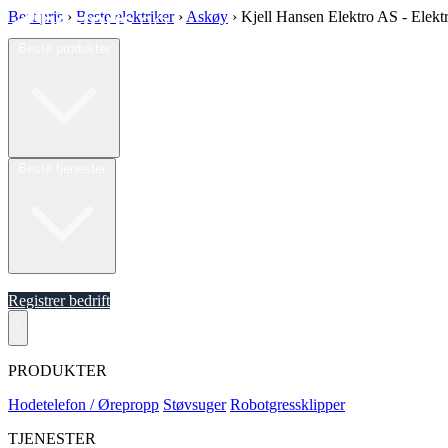
Best pris
›
Beste elektriker
›
Askøy
›
Kjell Hansen Elektro AS - Elekt
Beste produkter
Beste tjenester
Om oss
Registrer bedrift
PRODUKTER
Hodetelefon / Ørepropp
Støvsuger
Robotgressklipper
TJENESTER