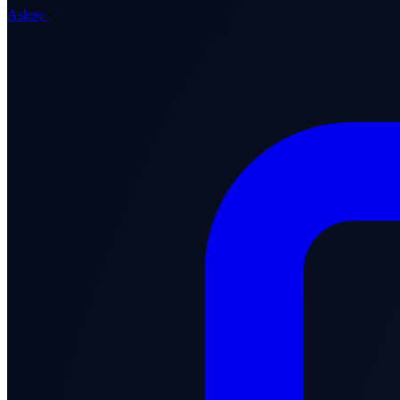
Askøy
·