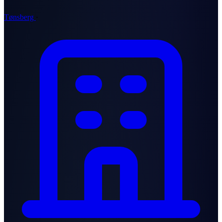
Tønsberg
·