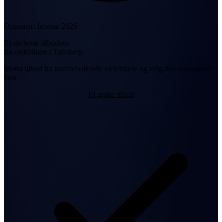
Oppdatert februar 2026
Få de beste tilbudene
fra elektrikere i Tønsberg
Motta tilbud fra kvalitetssikrede elektrikere og velg den som passer
best.
Få gratis tilbud