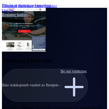
Tilbake til elektrikere i tønsberg
Elektriker
Rørlegger
Maler
Snekker
Om oss
Registrer bedrift
Tønsberg Elektriske
Be om vurdering
Ikke redaksjonelt vurdert av Bestpris -
Elektriker i Tønsberg som utfører installasjoner for private boliger,