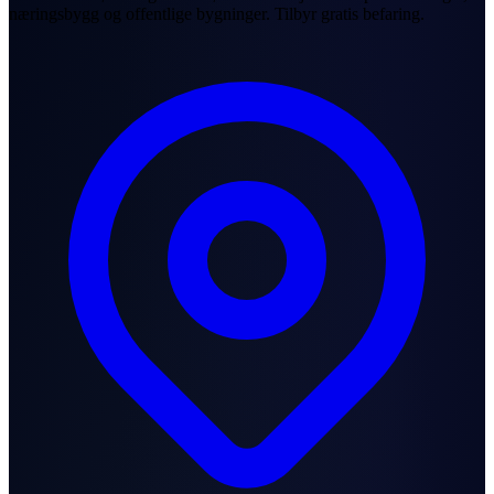
næringsbygg og offentlige bygninger. Tilbyr gratis befaring.