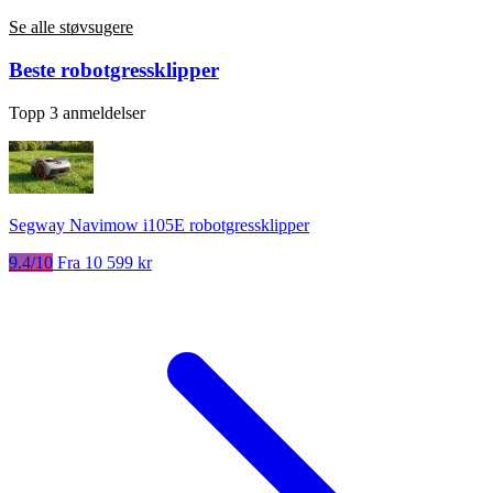
Se alle støvsugere
Beste robotgressklipper
Topp 3 anmeldelser
Segway Navimow i105E robotgressklipper
9.4/10
Fra 10 599 kr