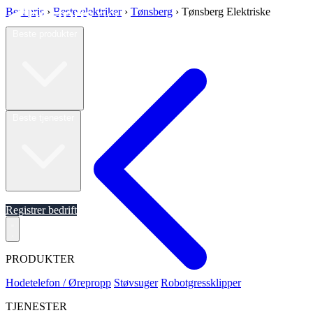
Best pris
›
Beste elektriker
›
Tønsberg
›
Tønsberg Elektriske
Beste produkter
Beste tjenester
Om oss
Registrer bedrift
PRODUKTER
Hodetelefon / Ørepropp
Støvsuger
Robotgressklipper
TJENESTER