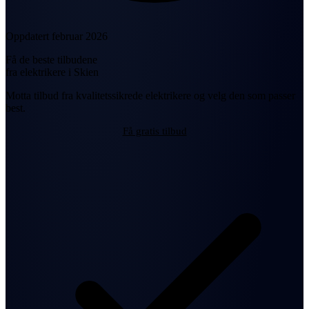
Oppdatert februar 2026
Få de beste tilbudene
fra elektrikere i Skien
Motta tilbud fra kvalitetssikrede elektrikere og velg den som passer
best.
Få gratis tilbud