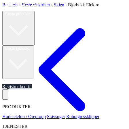
Best pris
›
Beste elektriker
›
Skien
›
Bjørbekk Elektro
Beste produkter
Beste tjenester
Om oss
Registrer bedrift
PRODUKTER
Hodetelefon / Ørepropp
Støvsuger
Robotgressklipper
TJENESTER