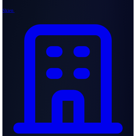
Skien
·