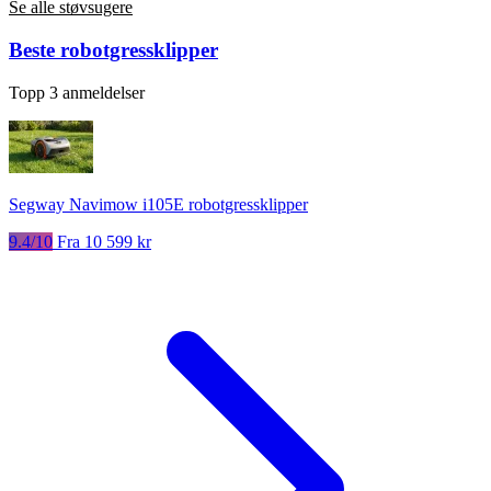
Se alle støvsugere
Beste robotgressklipper
Topp 3 anmeldelser
Segway Navimow i105E robotgressklipper
9.4/10
Fra 10 599 kr