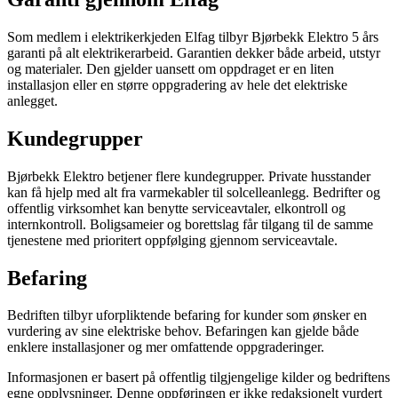
Som medlem i elektrikerkjeden Elfag tilbyr Bjørbekk Elektro 5 års
garanti på alt elektrikerarbeid. Garantien dekker både arbeid, utstyr
og materialer. Den gjelder uansett om oppdraget er en liten
installasjon eller en større oppgradering av hele det elektriske
anlegget.
Kundegrupper
Bjørbekk Elektro betjener flere kundegrupper. Private husstander
kan få hjelp med alt fra varmekabler til solcelleanlegg. Bedrifter og
offentlig virksomhet kan benytte serviceavtaler, elkontroll og
internkontroll. Boligsameier og borettslag får tilgang til de samme
tjenestene med prioritert oppfølging gjennom serviceavtale.
Befaring
Bedriften tilbyr uforpliktende befaring for kunder som ønsker en
vurdering av sine elektriske behov. Befaringen kan gjelde både
enklere installasjoner og mer omfattende oppgraderinger.
Informasjonen er basert på offentlig tilgjengelige kilder og bedriftens
egne opplysninger. Denne oppføringen er ikke redaksjonelt vurdert