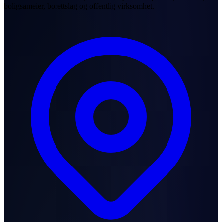
boligsameier, borettslag og offentlig virksomhet.