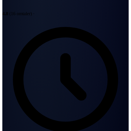
4.8
(16 omtaler)
·