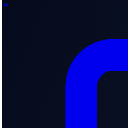
Ski
·