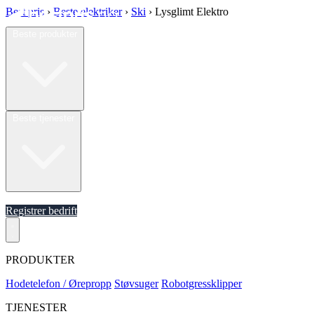
Best pris
›
Beste elektriker
›
Ski
›
Lysglimt Elektro
Beste produkter
Beste tjenester
Om oss
Registrer bedrift
PRODUKTER
Hodetelefon / Ørepropp
Støvsuger
Robotgressklipper
TJENESTER