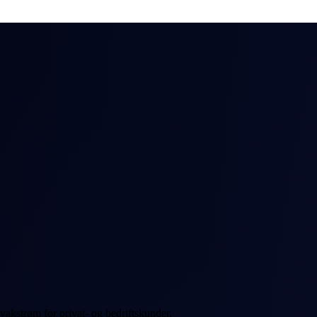
vakstrøm for privat- og bedriftskunder.