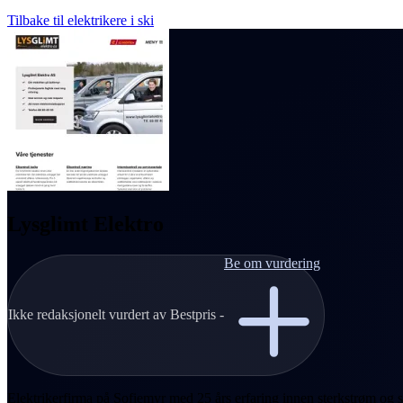
Tilbake til elektrikere i ski
Lysglimt Elektro
Be om vurdering
Ikke redaksjonelt vurdert av Bestpris -
Elektrikerfirma på Sofiemyr med 25 års erfaring innen sterkstrøm og s