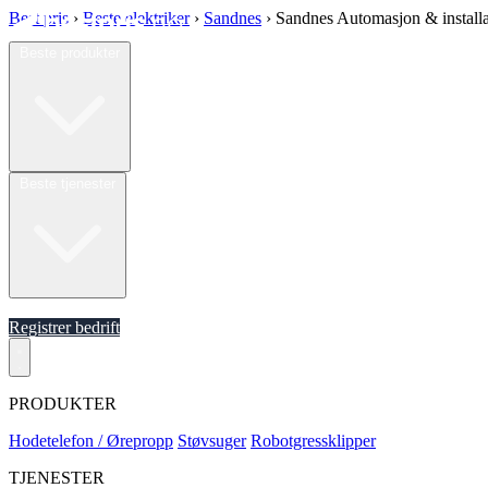
Best pris
›
Beste elektriker
›
Sandnes
›
Sandnes Automasjon & install
Beste produkter
Beste tjenester
Om oss
Registrer bedrift
PRODUKTER
Hodetelefon / Ørepropp
Støvsuger
Robotgressklipper
TJENESTER