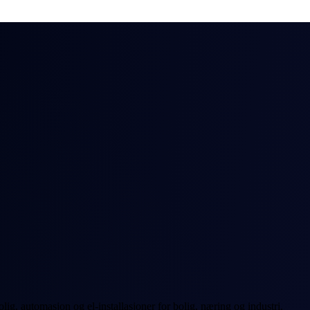
ig, automasjon og el-installasjoner for bolig, næring og industri.