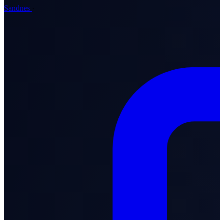
Sandnes
·