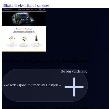
Tilbake til elektrikere i sandnes
Sandnes Automasjon & installasjon
Be om vurdering
Ikke redaksjonelt vurdert av Bestpris -
Elektrikerbedrift i Stavanger-området med spesialisering innen smartbol