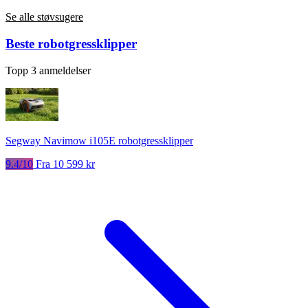
Se alle støvsugere
Beste robotgressklipper
Topp 3 anmeldelser
Segway Navimow i105E robotgressklipper
9.4/10
Fra 10 599 kr