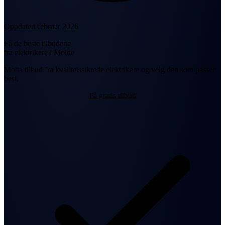
Oppdatert februar 2026
Få de beste tilbudene
fra elektrikere i Molde
Motta tilbud fra kvalitetssikrede elektrikere og velg den som passer
best.
Få gratis tilbud