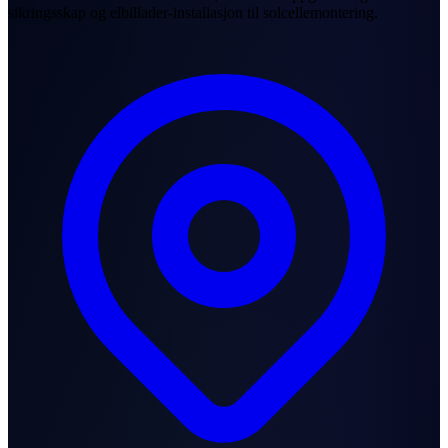
sikringsskap og elbillader-installasjon til solcellemontering.