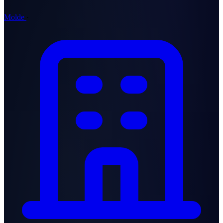
Molde
·