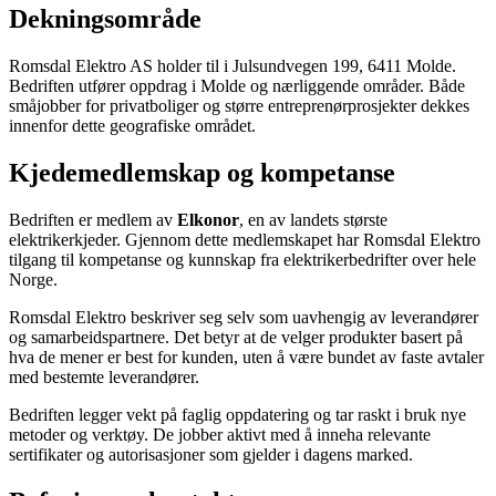
Dekningsområde
Romsdal Elektro AS holder til i Julsundvegen 199, 6411 Molde.
Bedriften utfører oppdrag i Molde og nærliggende områder. Både
småjobber for privatboliger og større entreprenørprosjekter dekkes
innenfor dette geografiske området.
Kjedemedlemskap og kompetanse
Bedriften er medlem av
Elkonor
, en av landets største
elektrikerkjeder. Gjennom dette medlemskapet har Romsdal Elektro
tilgang til kompetanse og kunnskap fra elektrikerbedrifter over hele
Norge.
Romsdal Elektro beskriver seg selv som uavhengig av leverandører
og samarbeidspartnere. Det betyr at de velger produkter basert på
hva de mener er best for kunden, uten å være bundet av faste avtaler
med bestemte leverandører.
Bedriften legger vekt på faglig oppdatering og tar raskt i bruk nye
metoder og verktøy. De jobber aktivt med å inneha relevante
sertifikater og autorisasjoner som gjelder i dagens marked.