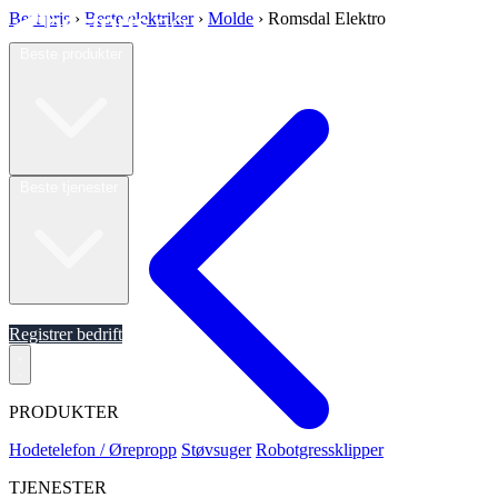
Best pris
›
Beste elektriker
›
Molde
›
Romsdal Elektro
Beste produkter
Beste tjenester
Om oss
Registrer bedrift
PRODUKTER
Hodetelefon / Ørepropp
Støvsuger
Robotgressklipper
TJENESTER