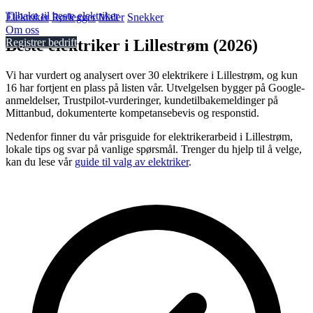
Tilbake til beste elektriker
Elektriker
Rørlegger
Maler
Snekker
Om oss
Beste elektriker i Lillestrøm (2026)
Registrer bedrift
Vi har vurdert og analysert over 30 elektrikere i Lillestrøm, og kun
16 har fortjent en plass på listen vår. Utvelgelsen bygger på Google-
anmeldelser, Trustpilot-vurderinger, kundetilbakemeldinger på
Mittanbud, dokumenterte kompetansebevis og responstid.
Nedenfor finner du vår prisguide for elektrikerarbeid i Lillestrøm,
lokale tips og svar på vanlige spørsmål. Trenger du hjelp til å velge,
kan du lese vår
guide til valg av elektriker
.