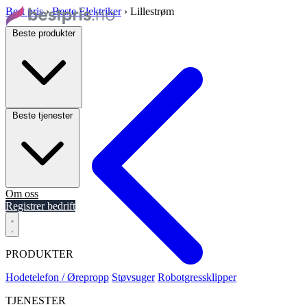
Best pris
›
Beste Elektriker
›
Lillestrøm
Beste produkter
Beste tjenester
Om oss
Registrer bedrift
PRODUKTER
Hodetelefon / Ørepropp
Støvsuger
Robotgressklipper
TJENESTER