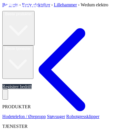
Best pris
›
Beste elektriker
›
Lillehammer
›
Wedum elektro
Beste produkter
Beste tjenester
Om oss
Registrer bedrift
PRODUKTER
Hodetelefon / Ørepropp
Støvsuger
Robotgressklipper
TJENESTER