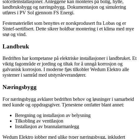
solcelleinstallasjoner. Anleggene kan monteres på bolig, hytte,
landbruksbygg og næringsbygg. Dokumentasjon og simulering
utføres i PV Sol gjennom FS Energi.
Festemateriellet som benyttes er norskprodusert fra Lobas og er
Sintef-sertifisert. Dette sikrer holdbar montering i et klima med mye
snø og vind.
Landbruk
Bedriften har kompetanse på elektriske installasjoner i landbruket. Et
viktig fagområde er jording og tiltak for å unngå korrosjon og
galvanisk korrosjon. I moderne fjøs tilkobler Wedum Elektro alle
systemer i samråd med utstyrsleverandører.
Næringsbygg
For næringsbygg avklarer bedriften behov og løsninger i samarbeid
med kunde og oppdragsgiver. Tjenestene omfatter blant annet:
Beregning og installasjon av belysning
Tilkobling av ventilasjon
Installasjon av brannalarmanlegg
Wedum Elektro jobber med ulike typer næringsbygg, inkludert