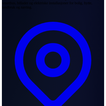
smarthus, billader og elektriske installasjoner for bolig, hytte,
landbruk og næring.