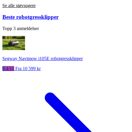
Se alle støvsugere
Beste robotgressklipper
Topp 3 anmeldelser
Segway Navimow i105E robotgressklipper
9.4/10
Fra 10 599 kr