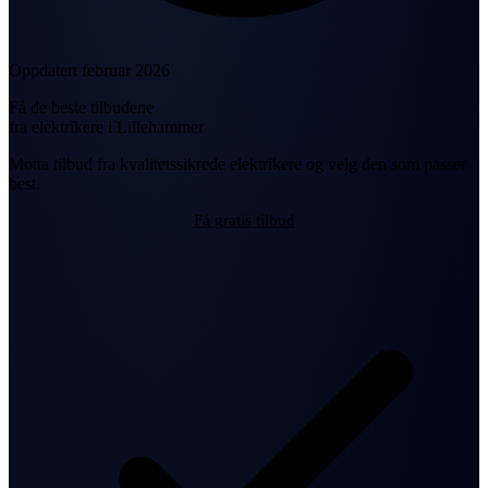
Oppdatert februar 2026
Få de beste tilbudene
fra elektrikere i Lillehammer
Motta tilbud fra kvalitetssikrede elektrikere og velg den som passer
best.
Få gratis tilbud