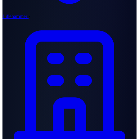
Lillehammer
·