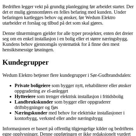
Bedriften legger vekt på grundig planlegging før arbeidet starter. Der
det er mulig gjennomføres en felles befaring med kunden. Under
befaringen kartlegges behov og ønsker, før Wedum Elektro
utarbeider et forslag og tilbud på det som skal gjøres.
Denne tilnærmingen gjelder for alle typer prosjekter, enten det dreier
seg om en enkel installasjon i en bolig eller et større næringsbygg.
Kundens behov gjennomgås systematisk for å finne den mest
hensiktsmessige løsningen.
Kundegrupper
Wedum Elektro betjener flere kundegrupper i Sør-Gudbrandsdalen:
Private boligeiere
som bygger nytt, rehabiliterer eller ønsker
oppgradering av el-anlegget
Hytteeiere
som trenger elektrisk installasjon i fritidsbolig
Landbrukskunder
som bygger eller oppgraderer
driftsbygninger og fjøs
Næringskunder
med behov for elektriske installasjoner i
kontorbygg, verksted eller andre næringsbygg
Informasjonen er basert på offentlig tilgjengelige kilder og bedriftens
egne opplysninger. Denne oppføringen er ikke redaksjonelt vurdert