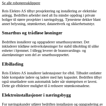
Se alle robotgressklippere
Reis Elektro AS tilbyr prosjektering og installering av elektriske
anlegg. Bedriften arbeider med alt fra mindre oppdrag i private
boliger til større prosjekter i næringsbygg. Tjenestene dekker blant
annet belysning, strømkretser, datanettverk og sikkerhetsutstyr.
Smarthus og trådløse løsninger
Bedriften installerer og oppgraderer smarthussystemer. Det
inkluderer trådløse nettverksløsninger for stabil tilkobling til ulike
enheter i hjemmet. I tillegg leverer de brannvarslings- og
alarmløsninger som del av smarthusoppsettet.
Elbillading
Reis Elektro AS installerer ladestasjoner for elbil. Tilbudet omfatter
både kompakte ladere og ladere med høy kapasitet. Bedriften tilbyr
også smartladere som automatisk lader når strømprisen er lavest.
Dette gir elbileiere mulighet til å redusere strømkostnadene.
Elektroinstallasjoner i næringsbygg
For næringskunder utfører bedriften installasjon og oppgradering av