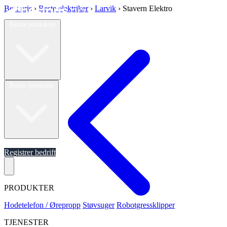
Best pris
›
Beste elektriker
›
Larvik
›
Stavern Elektro
Beste produkter
Beste tjenester
Om oss
Registrer bedrift
PRODUKTER
Hodetelefon / Ørepropp
Støvsuger
Robotgressklipper
TJENESTER