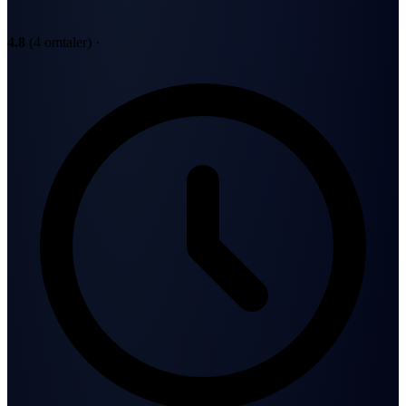
4.8
(4 omtaler)
·