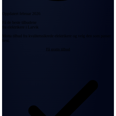
Oppdatert februar 2026
Få de beste tilbudene
fra elektrikere i Larvik
Motta tilbud fra kvalitetssikrede elektrikere og velg den som passer
best.
Få gratis tilbud