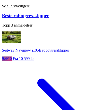
Se alle støvsugere
Beste robotgressklipper
Topp 3 anmeldelser
Segway Navimow i105E robotgressklipper
9.4/10
Fra 10 599 kr