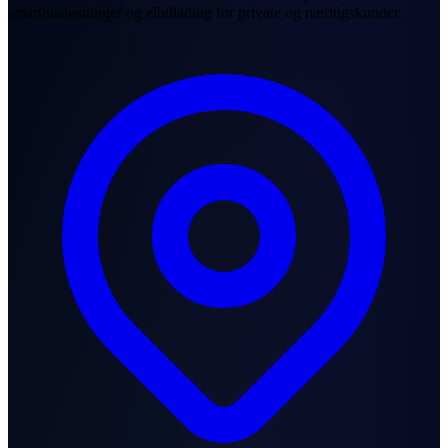
smarthusløsninger og elbillading for private og næringskunder.