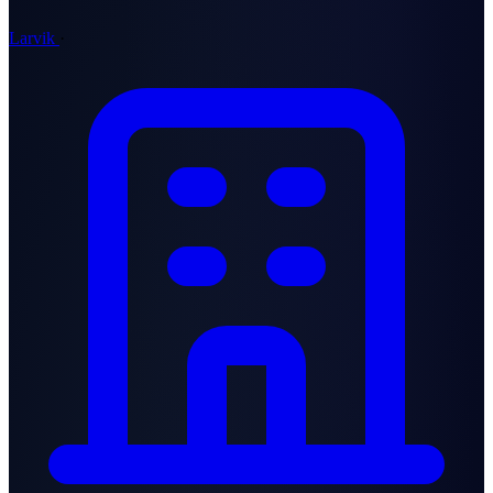
Larvik
·