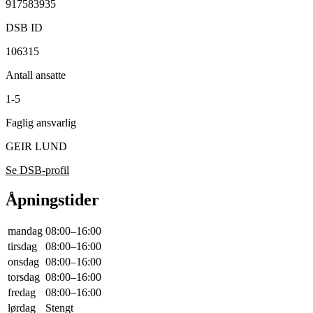
917583935
DSB ID
106315
Antall ansatte
1-5
Faglig ansvarlig
GEIR LUND
Se DSB-profil
Åpningstider
mandag
08:00–16:00
tirsdag
08:00–16:00
onsdag
08:00–16:00
torsdag
08:00–16:00
fredag
08:00–16:00
lørdag
Stengt