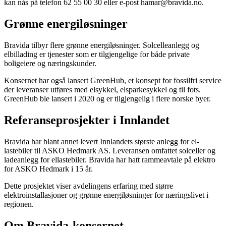
kan nås på telefon 62 55 00 30 eller e-post hamar@bravida.no.
Grønne energiløsninger
Bravida tilbyr flere grønne energiløsninger. Solcelleanlegg og
elbillading er tjenester som er tilgjengelige for både private
boligeiere og næringskunder.
Konsernet har også lansert GreenHub, et konsept for fossilfri service
der leveranser utføres med elsykkel, elsparkesykkel og til fots.
GreenHub ble lansert i 2020 og er tilgjengelig i flere norske byer.
Referanseprosjekter i Innlandet
Bravida har blant annet levert Innlandets største anlegg for el-
lastebiler til ASKO Hedmark AS. Leveransen omfattet solceller og
ladeanlegg for ellastebiler. Bravida har hatt rammeavtale på elektro
for ASKO Hedmark i 15 år.
Dette prosjektet viser avdelingens erfaring med større
elektroinstallasjoner og grønne energiløsninger for næringslivet i
regionen.
Om Bravida-konsernet