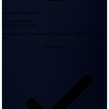
Oppdatert februar 2026
Få de beste tilbudene
fra elektrikere i Hamar
Motta tilbud fra kvalitetssikrede elektrikere og velg den som passer
best.
Få gratis tilbud