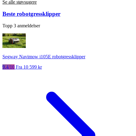
Se alle støvsugere
Beste robotgressklipper
Topp 3 anmeldelser
Segway Navimow i105E robotgressklipper
9.4/10
Fra 10 599 kr