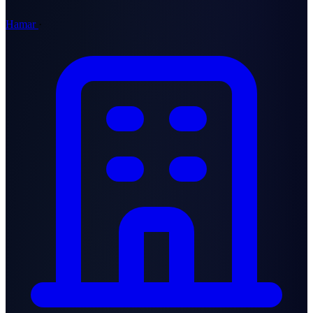
Hamar
·