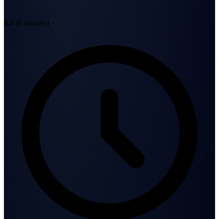
4.5
(6 omtaler)
·