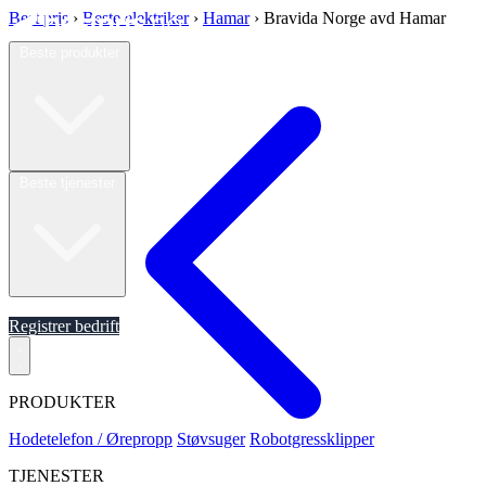
Best pris
›
Beste elektriker
›
Hamar
›
Bravida Norge avd Hamar
Beste produkter
Beste tjenester
Om oss
Registrer bedrift
PRODUKTER
Hodetelefon / Ørepropp
Støvsuger
Robotgressklipper
TJENESTER