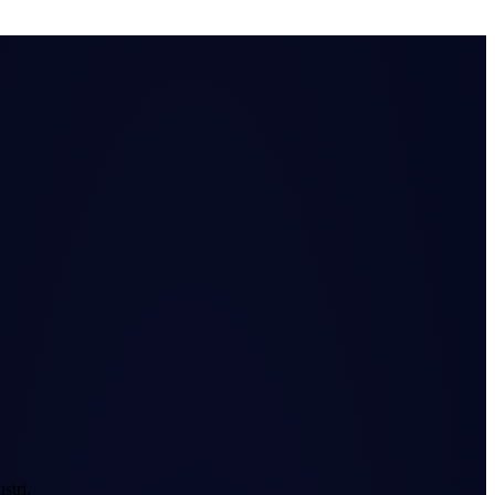
stri.