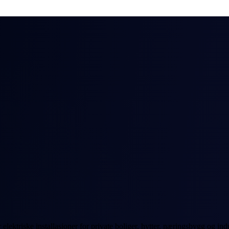
elektriske installasjoner for private boliger, hytter, næringsbygg og indu