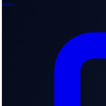
Halden
·