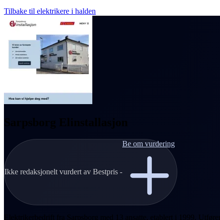
Tilbake til elektrikere i halden
Sarpsborg Elinstallasjon
Be om vurdering
Ikke redaksjonelt vurdert av Bestpris -
Elektrikerbedrift fra Sarpsborg med 13 ansatte, etablert i 1999. Utfører 