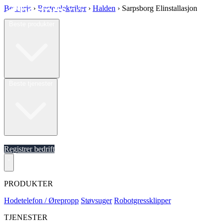
Best pris
›
Beste elektriker
›
Halden
›
Sarpsborg Elinstallasjon
Beste produkter
Beste tjenester
Om oss
Registrer bedrift
PRODUKTER
Hodetelefon / Ørepropp
Støvsuger
Robotgressklipper
TJENESTER