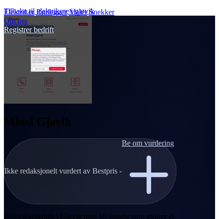
Tilbake til elektrikere i gjøvik
Elektriker
Rørlegger
Maler
Snekker
Om oss
Registrer bedrift
Minel Gjøvik
Be om vurdering
Ikke redaksjonelt vurdert av Bestpris -
Elektrikerbedrift i Gjøvik med 50 ansatte som utfører el-