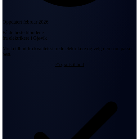
Oppdatert februar 2026
Få de beste tilbudene
fra elektrikere i Gjøvik
Motta tilbud fra kvalitetssikrede elektrikere og velg den som passer
best.
Få gratis tilbud