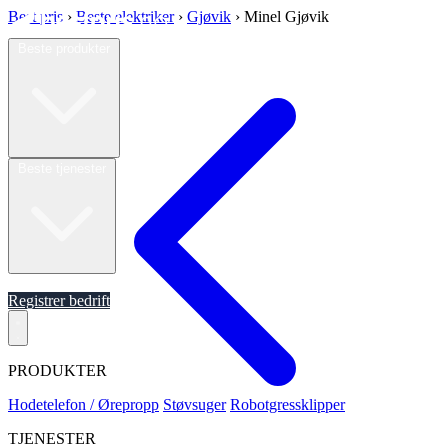
Best pris
›
Beste elektriker
›
Gjøvik
›
Minel Gjøvik
Beste produkter
Beste tjenester
Om oss
Registrer bedrift
PRODUKTER
Hodetelefon / Ørepropp
Støvsuger
Robotgressklipper
TJENESTER