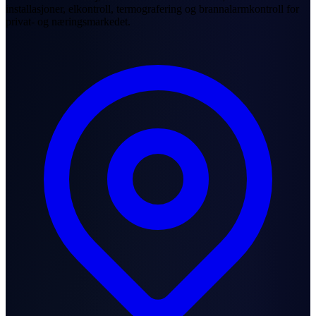
installasjoner, elkontroll, termografering og brannalarmkontroll for
privat- og næringsmarkedet.