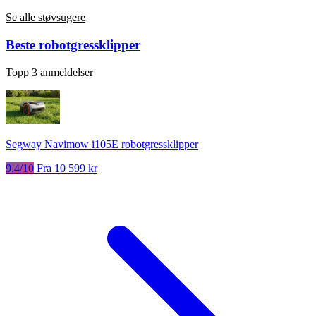
Se alle støvsugere
Beste robotgressklipper
Topp 3 anmeldelser
Segway Navimow i105E robotgressklipper
9.4/10
Fra 10 599 kr