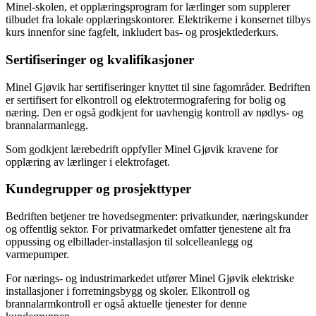
Minel-skolen, et opplæringsprogram for lærlinger som supplerer
tilbudet fra lokale opplæringskontorer. Elektrikerne i konsernet tilbys
kurs innenfor sine fagfelt, inkludert bas- og prosjektlederkurs.
Sertifiseringer og kvalifikasjoner
Minel Gjøvik har sertifiseringer knyttet til sine fagområder. Bedriften
er sertifisert for elkontroll og elektrotermografering for bolig og
næring. Den er også godkjent for uavhengig kontroll av nødlys- og
brannalarmanlegg.
Som godkjent lærebedrift oppfyller Minel Gjøvik kravene for
opplæring av lærlinger i elektrofaget.
Kundegrupper og prosjekttyper
Bedriften betjener tre hovedsegmenter: privatkunder, næringskunder
og offentlig sektor. For privatmarkedet omfatter tjenestene alt fra
oppussing og elbillader-installasjon til solcelleanlegg og
varmepumper.
For nærings- og industrimarkedet utfører Minel Gjøvik elektriske
installasjoner i forretningsbygg og skoler. Elkontroll og
brannalarmkontroll er også aktuelle tjenester for denne