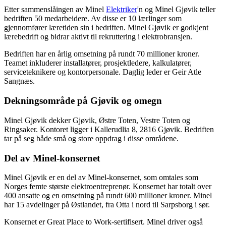
Etter sammenslåingen av Minel
Elektriker
'n og Minel Gjøvik teller
bedriften 50 medarbeidere. Av disse er 10 lærlinger som
gjennomfører læretiden sin i bedriften. Minel Gjøvik er godkjent
lærebedrift og bidrar aktivt til rekruttering i elektrobransjen.
Bedriften har en årlig omsetning på rundt 70 millioner kroner.
Teamet inkluderer installatører, prosjektledere, kalkulatører,
serviceteknikere og kontorpersonale. Daglig leder er Geir Atle
Sangnæs.
Dekningsområde på Gjøvik og omegn
Minel Gjøvik dekker Gjøvik, Østre Toten, Vestre Toten og
Ringsaker. Kontoret ligger i Kallerudlia 8, 2816 Gjøvik. Bedriften
tar på seg både små og store oppdrag i disse områdene.
Del av Minel-konsernet
Minel Gjøvik er en del av Minel-konsernet, som omtales som
Norges femte største elektroentreprenør. Konsernet har totalt over
400 ansatte og en omsetning på rundt 600 millioner kroner. Minel
har 15 avdelinger på Østlandet, fra Otta i nord til Sarpsborg i sør.
Konsernet er Great Place to Work-sertifisert. Minel driver også