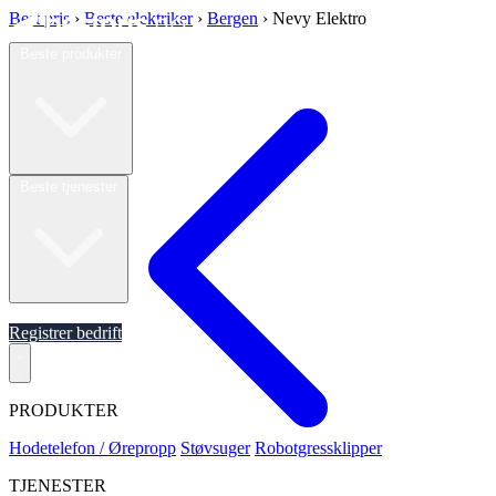
Best pris
›
Beste elektriker
›
Bergen
›
Nevy Elektro
Beste produkter
Beste tjenester
Om oss
Registrer bedrift
PRODUKTER
Hodetelefon / Ørepropp
Støvsuger
Robotgressklipper
TJENESTER