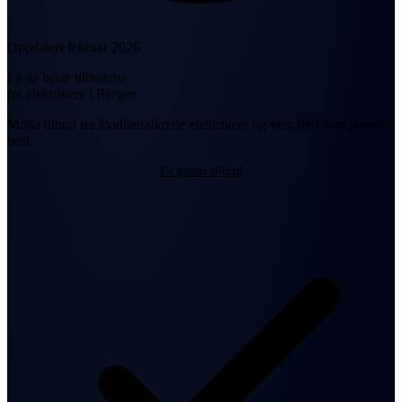
Oppdatert februar 2026
Få de beste tilbudene
fra elektrikere i Bergen
Motta tilbud fra kvalitetssikrede elektrikere og velg den som passer
best.
Få gratis tilbud