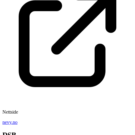
Nettside
nevy.no
DSB