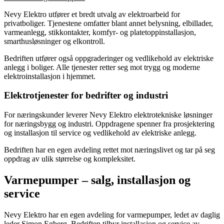
Nevy Elektro utfører et bredt utvalg av elektroarbeid for
privatboliger. Tjenestene omfatter blant annet belysning, elbillader,
varmeanlegg, stikkontakter, komfyr- og platetoppinstallasjon,
smarthusløsninger og elkontroll.
Bedriften utfører også oppgraderinger og vedlikehold av elektriske
anlegg i boliger. Alle tjenester retter seg mot trygg og moderne
elektroinstallasjon i hjemmet.
Elektrotjenester for bedrifter og industri
For næringskunder leverer Nevy Elektro elektrotekniske løsninger
for næringsbygg og industri. Oppdragene spenner fra prosjektering
og installasjon til service og vedlikehold av elektriske anlegg.
Bedriften har en egen avdeling rettet mot næringslivet og tar på seg
oppdrag av ulik størrelse og kompleksitet.
Varmepumper – salg, installasjon og
service
Nevy Elektro har en egen avdeling for varmepumper, ledet av daglig
leder Simon Egberg. Bedriften tilbyr installasjon og service av