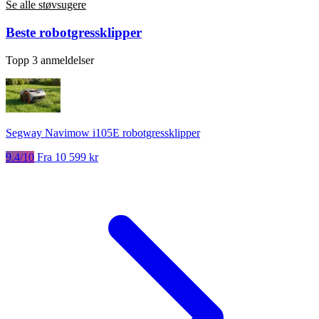
Se alle støvsugere
Beste robotgressklipper
Topp 3 anmeldelser
Segway Navimow i105E robotgressklipper
9.4/10
Fra 10 599 kr