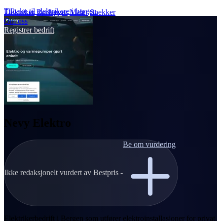
Tilbake til elektrikere i bergen
Elektriker
Rørlegger
Maler
Snekker
Om oss
Registrer bedrift
Nevy Elektro
Be om vurdering
Ikke redaksjonelt vurdert av Bestpris -
Elektrikerbedrift i Bergen som utfører elektroinstallasjoner for privat