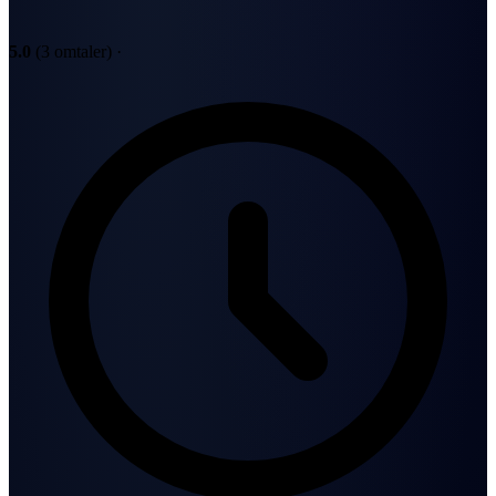
5.0
(3 omtaler)
·