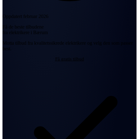
Oppdatert februar 2026
Få de beste tilbudene
fra elektrikere i Bærum
Motta tilbud fra kvalitetssikrede elektrikere og velg den som passer
best.
Få gratis tilbud