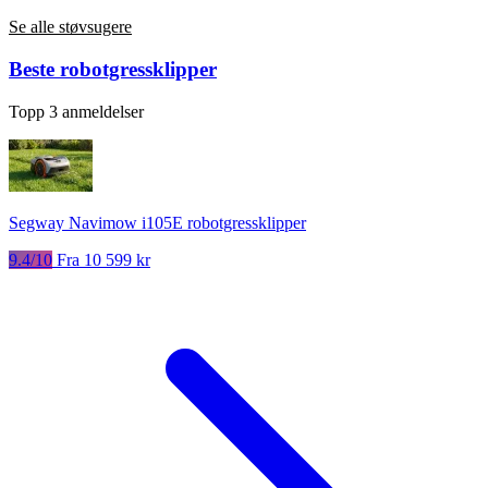
Se alle støvsugere
Beste robotgressklipper
Topp 3 anmeldelser
Segway Navimow i105E robotgressklipper
9.4/10
Fra 10 599 kr