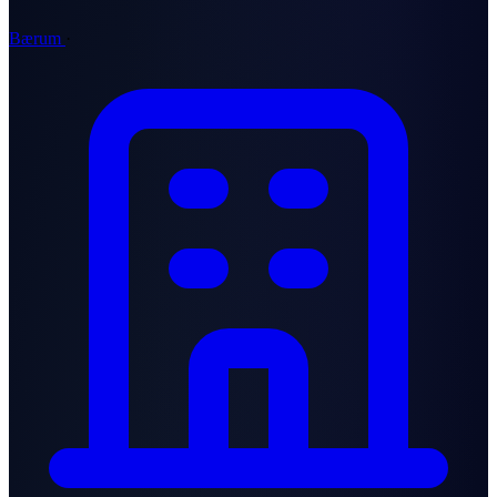
Bærum
·