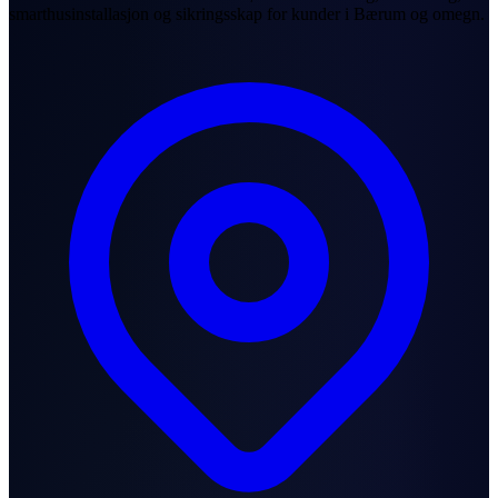
smarthusinstallasjon og sikringsskap for kunder i Bærum og omegn.