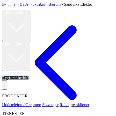
Best pris
›
Beste elektriker
›
Bærum
›
Sandvika Elektro
Beste produkter
Beste tjenester
Om oss
Registrer bedrift
PRODUKTER
Hodetelefon / Ørepropp
Støvsuger
Robotgressklipper
TJENESTER