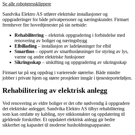
Se alle robotgressklippere
Sandvika Elektro AS utfører elektriske installasjoner og
oppgraderinger for både privatpersoner og næringskunder. Firmaet
fremhever fire hovedtjenester på sin nettside:
Rehabilitering
– elektrisk oppgradering i forbindelse med
renovering av boliger og næringsbygg
Elbillading
– installasjon av ladeløsninger for elbil
Smarthus
– oppsett av smarthusløsninger for styring av lys,
varme og andre elektriske funksjoner
Sikringsskap
– utskifting og oppgradering av sikringsskap
Firmaet tar på seg oppdrag i varierende størrelse. Både mindre
jobber i private hjem og større prosjekter inngår i tjenesteporteføljen.
Rehabilitering av elektrisk anlegg
Ved renovering av eldre boliger er det ofte nødvendig å oppgradere
det elektriske anlegget. Sandvika Elektro AS tilbyr rehabilitering
som kan omfatte ny kabling, nye stikkontakter og oppdatering til
gjeldende forskrifter. Et oppdatert elektrisk anlegg gir bedre
sikkerhet og kapasitet til moderne husholdningsapparater.