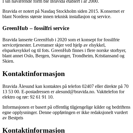
I sin nåværende form ble Bravida etablert i år 2000.
Bravida er notert på Nasdaq Stockholm siden 2015. Konsernet er
blant Nordens største innen teknisk installasjon og service.
GreenHub – fossilfri service
Bravida lanserte GreenHub i 2020 som et konsept for fossilfrie
servicetjenester. Leveranser skjer ved hjelp av elsykkel,
elsparkesykkel og til fots. GreenHub finnes i flere norske storbyer,
blant annet Oslo, Bergen, Stavanger, Trondheim, Kristiansand og
Skien.
Kontaktinformasjon
Bravida Ålesund kan kontaktes på telefon 02407 eller direkte på 70
13 53 00. E-postadressen er alesund@bravida.no. Vakttelefon for
elektro og rør: 92 61 91 10.
Informasjonen er basert på offentlig tilgjengelige kilder og bedriftens
egne opplysninger. Denne oppføringen er ikke redaksjonelt vurdert
av Bestpris
Kontaktinformasjon