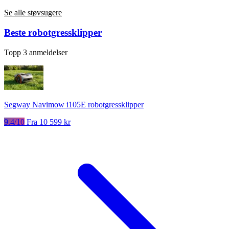
Se alle støvsugere
Beste robotgressklipper
Topp 3 anmeldelser
Segway Navimow i105E robotgressklipper
9.4/10
Fra 10 599 kr