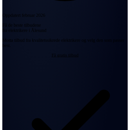
Oppdatert februar 2026
Få de beste tilbudene
fra elektrikere i Ålesund
Motta tilbud fra kvalitetssikrede elektrikere og velg den som passer
best.
Få gratis tilbud