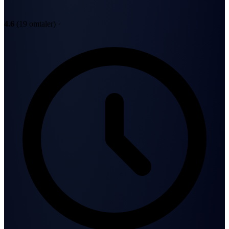
4.6
(19 omtaler)
·