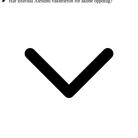
Har Bravida Ålesund vakttelefon for akutte oppdrag?