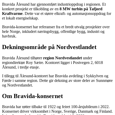
Bravida Ålesund har gjennomført industrioppdrag i regionen. Et
konkret prosjekt er tilkobling av en
8 MW turbin på Tafjord
Kraftvarme
. Dette var et større elkraft- og automasjonsoppdrag for
et lokalt energiselskap.
Bravida-konsernet har referanser fra et bredt utvalg prosjekter over
hele Norge, inkludert næringsbygg, offentlige bygg, industri og
havbruk.
Dekningsområde på Nordvestlandet
Bravida Ålesund tilhører
region Nordvestlandet
under
regiondirektør Roy Sætre. Kontoret ligger i Postvegen 2, 6018
Ålesund, i tredje etasje.
I tillegg til Ålesund-kontoret har Bravida avdeling i Sykkylven og
Førde i samme region. Dette gir dekning av store deler av Sunnmøre
og Nordvestlandet.
Om Bravida-konsernet
Bravida har røtter tilbake til 1922 og feiret 100-årsjubileum i 2022.
Konsernet driver virksomhet i Norge, Sverige, Danmark og Finland.