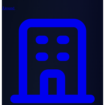
Ålesund
·