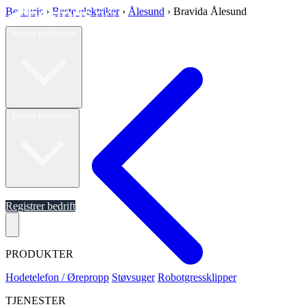
Best pris
›
Beste elektriker
›
Ålesund
›
Bravida Ålesund
Beste produkter
Beste tjenester
Om oss
Registrer bedrift
PRODUKTER
Hodetelefon / Ørepropp
Støvsuger
Robotgressklipper
TJENESTER