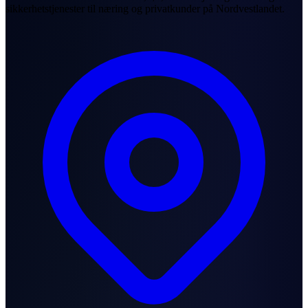
sikkerhetstjenester til næring og privatkunder på Nordvestlandet.